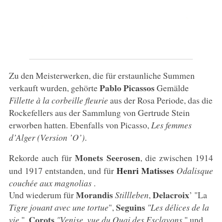
Zu den Meisterwerken, die für erstaunliche Summen
Pablo Picassos
verkauft wurden, gehörte
Gemälde
Fillette à la corbeille fleurie
aus der Rosa Periode, das die
Rockefellers aus der Sammlung von Gertrude Stein
erworben hatten. Ebenfalls von Picasso,
Les femmes
d’Alger (Version ’O’)
.
Monets
Seerosen
Rekorde auch für
, die zwischen 1914
Henri Matisses
und 1917 entstanden, und für
Odalisque
couchée
aux magnolias
.
Morandis
Delacroix
Und wiederum für
Stillleben
,
’ "La
Seguins
Tigre jouant avec une tortue
",
"Les délices de la
Corots
vie
",
"Venise, vue du Quai des Esclavons
" und