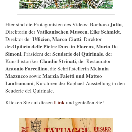
Barbara Jatta
Hier sind die Protagonisten des Videos:
,
Vatikanischen Museen
Eike Schmidt
Direktorin der
,
,
Uffizien
Marco Ciatti
Direktor der
,
, Direktor
Opificio delle Pietre Dure in Florenz
Mario De
des
,
Simoni
Scuderie del Quirinale
, Präsident der
, der
Claudio Strinati
Kunsthistoriker
, der Restaurator
Antonio Forcellino
Melania
, die Schriftstellerin
Mazzucco
Marzia Faietti und Matteo
sowie
Lanfranconi
, Kuratoren der Raphael-Ausstellung in den
Scuderie del Quirinale.
Link
Klicken Sie auf diesen
und genießen Sie!