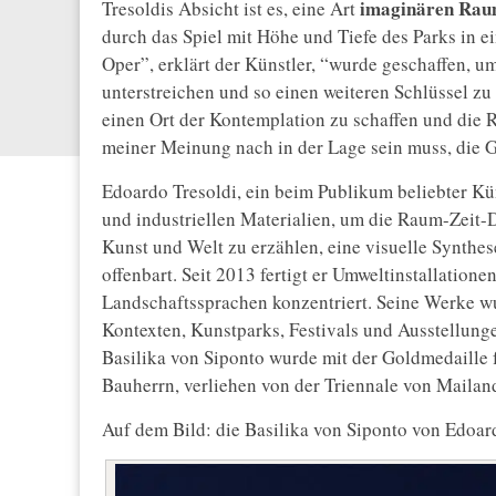
imaginären Ra
Tresoldis Absicht ist es, eine Art
durch das Spiel mit Höhe und Tiefe des Parks in
Oper”, erklärt der Künstler, “wurde geschaffen, u
unterstreichen und so einen weiteren Schlüssel zu 
einen Ort der Kontemplation zu schaffen und die R
meiner Meinung nach in der Lage sein muss, die
Edoardo Tresoldi, ein beim Publikum beliebter Kün
und industriellen Materialien, um die Raum-Zeit
Kunst und Welt zu erzählen, eine visuelle Synthes
offenbart. Seit 2013 fertigt er Umweltinstallatione
Landschaftssprachen konzentriert. Seine Werke w
Kontexten, Kunstparks, Festivals und Ausstellung
Basilika von Siponto wurde mit der Goldmedaille f
Bauherrn, verliehen von der Triennale von Mailan
Auf dem Bild: die Basilika von Siponto von Edoard