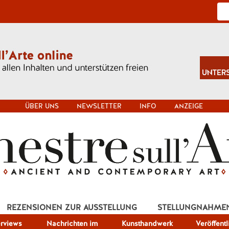
ÜBER UNS
NEWSLETTER
INFO
ANZEIGE
REZENSIONEN ZUR AUSSTELLUNG
STELLUNGNAHME
erviews
Nachrichten im
Kunsthandwerk
Veröffent