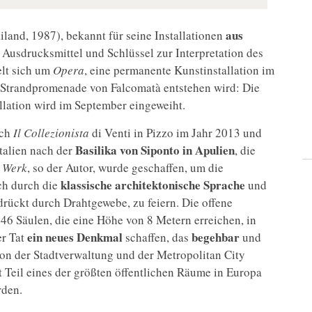
aus
land, 1987), bekannt für seine Installationen
s Ausdrucksmittel und Schlüssel zur Interpretation des
elt sich um
Opera
, eine permanente Kunstinstallation im
 Strandpromenade von Falcomatà entstehen wird: Die
llation wird im September eingeweiht.
ach
Il Collezionista
di Venti in Pizzo im Jahr 2013 und
Basilika von Siponto in Apulien
talien nach der
, die
s
Werk
, so der Autor, wurde geschaffen, um die
klassische architektonische Sprache
ch durch die
und
drückt durch Drahtgewebe, zu feiern. Die offene
46 Säulen, die eine Höhe von 8 Metern erreichen, in
ein neues Denkmal
begehbar
er Tat
schaffen, das
und
von der Stadtverwaltung und der Metropolitan City
t Teil eines der größten öffentlichen Räume in Europa
rden.