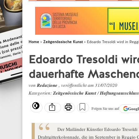
Home
Zeitgenössische Kunst
Edoardo Tresoldi wird in Reg
Edoardo Tresoldi wir
dauerhafte Maschend
von
Redazione
, veröffentlicht am 31/07/2020
Kategorien:
Zeitgenössische Kunst
/
Haftungsausschluss
Goog
Folgen Sie uns auf
Der Mailänder Künstler Edoardo Tresoldi 
Drahtgitterkolonnade, die im September in Reggio Ca