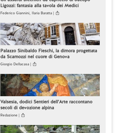
Ligozzi: fantasia alla tavola dei Medici
Federico Giannini, Ilaria Baratta |
Palazzo Sinibaldo Fieschi, la dimora progettata
da Scamozzi nel cuore di Genova
Giorgio Dellacasa |
Valsesia, dodici Sentieri dell’Arte raccontano
secoli di devozione alpina
Redazione |