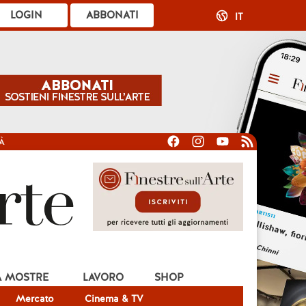
LOGIN
ABBONATI
IT
À
A MOSTRE
LAVORO
SHOP
Mercato
Cinema & TV