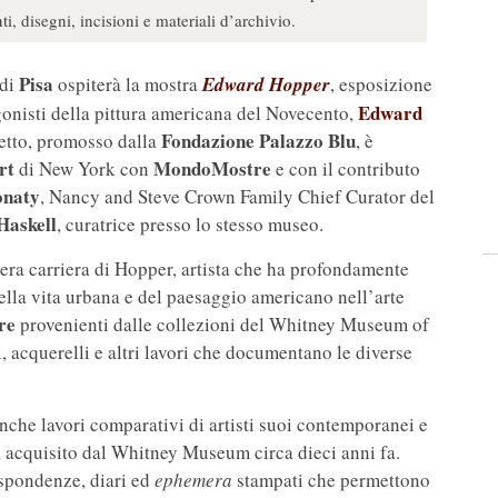
nti, disegni, incisioni e materiali d’archivio.
Pisa
di
ospiterà la mostra
Edward Hopper
, esposizione
Edward
gonisti della pittura americana del Novecento,
Fondazione Palazzo Blu
etto, promosso dalla
, è
rt
MondoMostre
di New York con
e con il contributo
naty
, Nancy and Steve Crown Family Chief Curator del
Haskell
, curatrice presso lo stesso museo.
era carriera di Hopper, artista che ha profondamente
ella vita urbana e del paesaggio americano nell’arte
re
provenienti dalle collezioni del Whitney Museum of
i, acquerelli e altri lavori che documentano le diverse
nche lavori comparativi di artisti suoi contemporanei e
 acquisito dal Whitney Museum circa dieci anni fa.
ispondenze, diari ed
ephemera
stampati che permettono