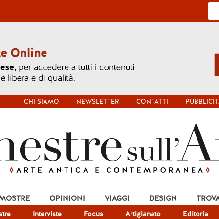
CHI SIAMO
NEWSLETTER
CONTATTI
PUBBLICIT
 MOSTRE
OPINIONI
VIAGGI
DESIGN
TROV
tre
Interviste
Focus
Artigianato
Editoria