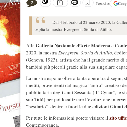
0
Goog
Seguici su
Dal 4 febbraio al 22 marzo 2020, la Gal
ospita la mostra Evergreen. Storia di Attilio.
Galleria Nazionale d’Arte Moderna e Con
Alla
2020, la mostra
Evergreen. Storia di Attilio
, dedic
(Genova, 1923), artista che ha il grande merito di 
bambini più piccoli grazie alla sua singolare capaci
La mostra espone oltre ottanta opere tra disegni, st
inediti, provenienti dal magico “antro” creativo de
pubblicitaria degli anni Sessanta (il “Cynar”, le s
Totò
suo
) per poi focalizzare l’evoluzione interve
edizioni Giunti 
“bestiario”, dentro e fuori le due
sito uffi
Per tutte le informazioni potete visitare il
Contemporanea.