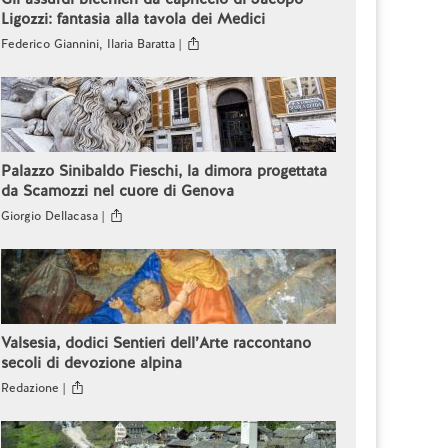
Ligozzi: fantasia alla tavola dei Medici
Federico Giannini, Ilaria Baratta |
Palazzo Sinibaldo Fieschi, la dimora progettata
da Scamozzi nel cuore di Genova
Giorgio Dellacasa |
Valsesia, dodici Sentieri dell’Arte raccontano
secoli di devozione alpina
Redazione |