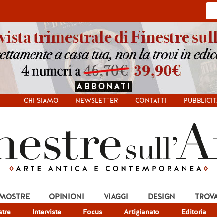
CHI SIAMO
NEWSLETTER
CONTATTI
PUBBLICIT
 MOSTRE
OPINIONI
VIAGGI
DESIGN
TROV
tre
Interviste
Focus
Artigianato
Editoria