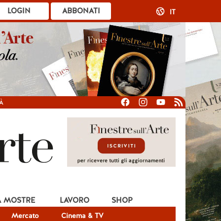
LOGIN
ABBONATI
IT
À
A MOSTRE
LAVORO
SHOP
Mercato
Cinema & TV