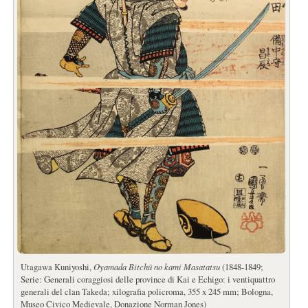
Utagawa Kuniyoshi,
Oyamada Bitchū no kami Masatatsu
(1848-1849;
Serie: Generali coraggiosi delle province di Kai e Echigo: i ventiquattro
generali del clan Takeda; xilografia policroma, 355 x 245 mm; Bologna,
Museo Civico Medievale, Donazione Norman Jones)