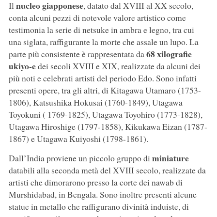
nucleo giapponese
Il
, datato dal XVIII al XX secolo,
conta alcuni pezzi di notevole valore artistico come
testimonia la serie di netsuke in ambra e legno, tra cui
una siglata, raffigurante la morte che assale un lupo. La
68 xilografie
parte più consistente è rappresentata da
ukiyo-e
dei secoli XVIII e XIX, realizzate da alcuni dei
più noti e celebrati artisti del periodo Edo. Sono infatti
presenti opere, tra gli altri, di Kitagawa Utamaro (1753-
1806), Katsushika Hokusai (1760-1849), Utagawa
Toyokuni ( 1769-1825), Utagawa Toyohiro (1773-1828),
Utagawa Hiroshige (1797-1858), Kikukawa Eizan (1787-
1867) e Utagawa Kuiyoshi (1798-1861).
miniature
Dall’India proviene un piccolo gruppo di
databili alla seconda metà del XVIII secolo, realizzate da
artisti che dimorarono presso la corte dei nawab di
Murshidabad, in Bengala. Sono inoltre presenti alcune
statue in metallo che raffigurano divinità induiste, di