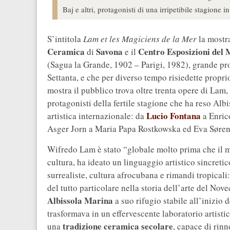
Baj e altri, protagonisti di una irripetibile stagione i
S’intitola
Lam et les Magiciens de la Mer
la mostr
Ceramica
Savona
Centro Esposizioni de
di
e il
(Sagua la Grande, 1902 – Parigi, 1982), grande pro
Settanta, e che per diverso tempo risiedette propr
mostra il pubblico trova oltre trenta opere di Lam,
protagonisti della fertile stagione che ha reso Alb
Lucio Fontana
artistica internazionale: da
a Enric
Asger Jorn a Maria Papa Rostkowska ed Eva Søren
Wifredo Lam è stato “globale molto prima che il mo
cultura, ha ideato un linguaggio artistico sincreti
surrealiste, cultura afrocubana e rimandi tropicali
del tutto particolare nella storia dell’arte del No
Albissola Marina
a suo rifugio
stabile all’inizio 
trasformava in un effervescente laboratorio artist
tradizione ceramica secolare
una
, capace di rin