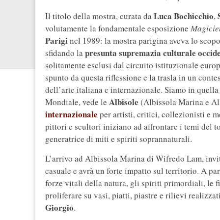
Luca Bochicchio
Il titolo della mostra, curata da
,
volutamente la fondamentale esposizione
Magicien
Parigi
nel 1989: la mostra parigina aveva lo scopo 
presunta supremazia culturale occid
sfidando la
solitamente esclusi dal circuito istituzionale eur
spunto da questa riflessione e la trasla in un conte
dell’arte italiana e internazionale. Siamo in quel
Albisole
Mondiale, vede le
(Albissola Marina e Al
internazionale
per artisti, critici, collezionisti e
pittori e scultori iniziano ad affrontare i temi del
generatrice di miti e spiriti soprannaturali.
L’arrivo ad Albissola Marina di Wifredo Lam, invi
casuale e avrà un forte impatto sul territorio. A par
forze vitali della natura, gli spiriti primordiali, l
proliferare su vasi, piatti, piastre e rilievi realizz
Giorgio
.