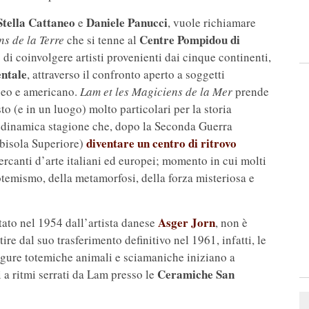
Stella Cattaneo
Daniele Panucci
e
, vuole richiamare
Centre Pompidou di
s de la Terre
che si tenne al
di coinvolgere artisti provenienti dai cinque continenti,
entale
, attraverso il confronto aperto a soggetti
opeo e americano.
Lam et les Magiciens de la Mer
prende
sto (e in un luogo) molto particolari per la storia
la dinamica stagione che, dopo la Seconda Guerra
diventare un centro di ritrovo
bisola Superiore)
 mercanti d’arte italiani ed europei; momento in cui molti
 totemismo, della metamorfosi, della forza misteriosa e
Asger Jorn
tato nel 1954 dall’artista danese
, non è
tire dal suo trasferimento definitivo nel 1961, infatti, le
e figure totemiche animali e sciamaniche iniziano a
Ceramiche San
ati a ritmi serrati da Lam presso le