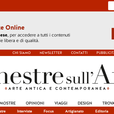
CHI SIAMO
NEWSLETTER
CONTATTI
PUBBLICIT
 MOSTRE
OPINIONI
VIAGGI
DESIGN
TROV
tre
Interviste
Focus
Artigianato
Editoria