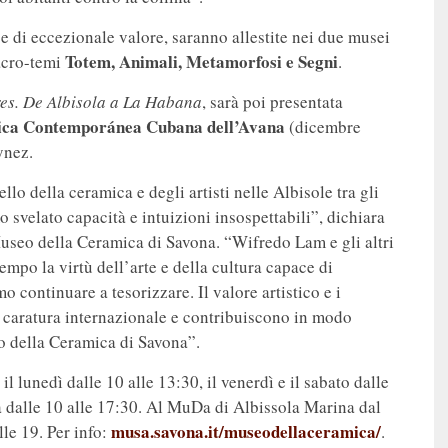
e di eccezionale valore, saranno allestite nei due musei
Totem, Animali, Metamorfosi e Segni
acro-temi
.
es. De Albisola a La Habana
, sarà poi presentata
ica Contemporánea Cubana dell’Avana
(dicembre
ynez.
lo della ceramica e degli artisti nelle Albisole tra gli
 svelato capacità e intuizioni insospettabili”, dichiara
useo della Ceramica di Savona. “Wifredo Lam e gli altri
empo la virtù dell’arte e della cultura capace di
continuare a tesorizzare. Il valore artistico e i
a caratura internazionale e contribuiscono in modo
eo della Ceramica di Savona”.
 lunedì dalle 10 alle 13:30, il venerdì e il sabato dalle
a dalle 10 alle 17:30. Al MuDa di Albissola Marina dal
musa.savona.it/museodellaceramica/
lle 19. Per info:
.