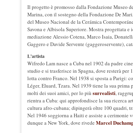
Il progetto è promosso dalla Fondazione Museo de
Marina, con il sostegno della Fondazione De Mari, i
del Museo Nacional de la Cerámica Contemporánea 
Savona e Albisola Superiore. Mostra progettata e 
mediazione Alessio Cotena, Marco Isaia, Donatella
Gaggero e Davide Servente (gaggeroservente), cat
L’artista
Wifredo Lam nasce a Cuba nel 1902 da padre cines
studio e si trasferisce in Spagna, dove resterà per
lotta contro Franco. Nel 1938 si sposta a Parigi: c
Léger, Eluard, Tzara. Nel 1939 tiene la sua prima p
surrealisti
molti dei suoi amici, per lo più
, raggru
rientra a Cuba: qui approfondisce la sua ricerca art
cultura afro-cubana; dipingerà oltre 100 quadri, t
Nel 1946 soggiorna a Haiti e assiste a cerimonie v
Marcel Ducham
dunque a New York, dove rivede