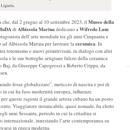
n Liguria.
Museo della
a che, dal 2 giugno al 10 settembre 2023, il
l MuDA
Albissola Marina
Wifredo Lam
di
dedicano a
tagonista dell’arte mondiale tra gli anni Cinquanta e
ceramica
io ad Albissola Marina per lavorare la
. In
 tra totemismo e nuovi primitivismi, in dialogo con altri
isola e le sue botteghe artigiane fulcro della ceramica
o Baj, da Giuseppe Capogrossi a Roberto Crippa, da
sen.
ndo fosse globalizzato”, meticcio di nascita e poi di
co in cui ha fuso modernità europea, influenze
: per queste ragioni il grande artista cubano ha un posto
vecento. Viaggiatore instancabile, quasi nomade, ha eletto
degli anni Sessanta, periodo in cui la cittadina si
ico internazionale, innestando l’arte contemporanea su
novarsi in epoca moderna.