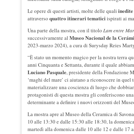
inedite
Le opere di questi artisti, molte delle quali
quattro itinerari tematici
attraverso
ispirati ai m
Una parte della mostra, con il titolo
Lam entre Mar
Museo Nacional de la Cerám
successivamente al
2023-marzo 2024), a cura di Surysday Reies Mart
“È stato un momento magico per la nostra terra quel
anni Cinquanta e Settanta, durante il quale abbiamo
Luciano Pasquale
, presidente della Fondazione M
‘maghi del mare’ ci aiutano a riconoscere in quel t
materializzare una coscienza di luogo che dobbiamo 
protagonisti di questa mostra gli conferiscono un
determinante a definire i nuovi orizzonti del Mus
La mostra apre al Museo della Ceramica di Savona il
10 alle 13:30 e dalle 15:30 alle 18:30, la domenic
martedì alla domenica dalle 10 alle 12 e dalle 17 a