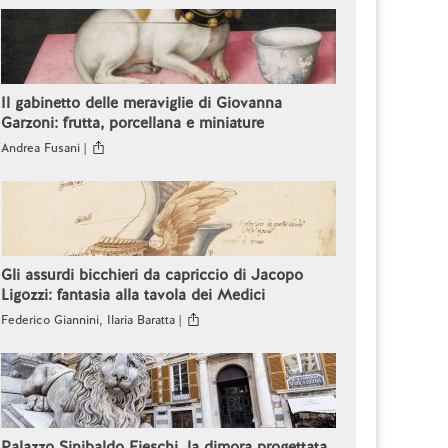
Il gabinetto delle meraviglie di Giovanna
Garzoni: frutta, porcellana e miniature
Andrea Fusani |
Gli assurdi bicchieri da capriccio di Jacopo
Ligozzi: fantasia alla tavola dei Medici
Federico Giannini, Ilaria Baratta |
Palazzo Sinibaldo Fieschi, la dimora progettata