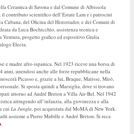
lla Ceramica di Savona e dal Comune di Albissola
l contributo scientifico dell’Estate Lam e i patrocini
Cubana, del Oficina del Historiador, e dei Comuni di
ideata da Luca Bochicchio, assistenza tecnica e
 Ventura, progetto grafico ed espositivo Giulia
alogo Electa.
e e madre afro-ispanica. Nel 1923 riceve una borsa di
 14 anni, unendosi anche alle forze repubblicane nella
onoscerà Picasso e, grazie a lui, Braque, Matisse, Miró,
ersonale. Si sposta quindi a Marsiglia, dove si trovano
ppati attorno ad André Breton a Villa Air-Bel. Nel 1942
istica attingendo all’infanzia, alla giovinezza e alla
ra cui
La Jungla
, poi acquistata dal MoMA di New York.
udù assieme a Pierre Mabille e André Breton. Si reca
p
.