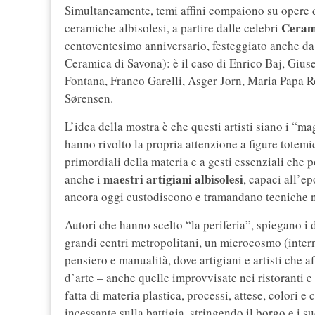
Simultaneamente, temi affini compaiono su opere di 
Ceram
ceramiche albisolesi, a partire dalle celebri
centoventesimo anniversario, festeggiato anche da
Ceramica di Savona): è il caso di Enrico Baj, Giu
Fontana, Franco Garelli, Asger Jorn, Maria Papa 
Sørensen.
L’idea della mostra è che questi artisti siano i “m
hanno rivolto la propria attenzione a figure totemi
primordiali della materia e a gesti essenziali che 
maestri artigiani albisolesi
anche i
, capaci all’ep
ancora oggi custodiscono e tramandano tecniche ne
Autori che hanno scelto “la periferia”, spiegano i 
grandi centri metropolitani, un microcosmo (inter
pensiero e manualità, dove artigiani e artisti che af
d’arte – anche quelle improvvisate nei ristoranti e
fatta di materia plastica, processi, attese, colori 
incessante sulla battigia, stringendo il borgo e i su