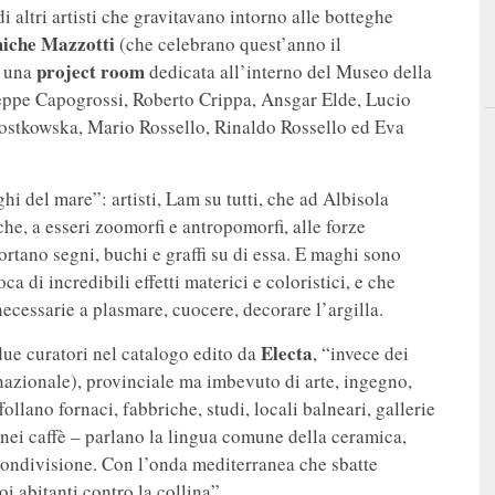
altri artisti che gravitavano intorno alle botteghe
iche Mazzotti
(che celebrano quest’anno il
project room
 una
dedicata all’interno del Museo della
seppe Capogrossi, Roberto Crippa, Ansgar Elde, Lucio
Rostkowska, Mario Rossello, Rinaldo Rossello ed Eva
aghi del mare”:
artisti, Lam su tutti, che ad Albisola
che, a esseri zoomorfi e antropomorfi, alle forze
portano segni, buchi e graffi su di essa. E maghi sono
oca di incredibili effetti materici e coloristici, e che
cessarie a plasmare, cuocere, decorare l’argilla.
Electa
due curatori nel catalogo edito da
, “invece dei
nazionale), provinciale ma imbevuto di arte, ingegno,
follano fornaci, fabbriche, studi, locali balneari, gallerie
 nei caffè – parlano la lingua comune della ceramica,
e condivisione. Con l’onda mediterranea che sbatte
oi abitanti contro la collina”.