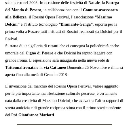
scomparso nel 2005. In occasione delle festività di
Natale
, la
Bottega
del Mondo di Pesaro
, in collaborazione con il
Comune-assessorato
alla Bellezza
, il Rossini Opera Festival, l’associazione
“Massimo
Dolcini”
e l’Istituto tecnologico
“Bramante-Genga”
, esporrà per la
prima volta a
Pesaro
tutti i ritratti di Rossini realizzati da Dolcini per il
festival.
Si tratta di una galleria di ritratti che ci consegna la poliedricità anche
umorale del
Cigno di Pesaro
e che Dolcini ha saputo leggere con
grande ironia. L’esposizione sarà inaugurata nella nuova sede di
Tuttounaltronatale
in
via Cattaneo
Domenica 26 Novembre e rimarrà
aperta fino alla metà di Gennaio 2018.
L’invenzione del marchio del Rossini Opera Festival, valore aggiunto
per la più importante manifestazione culturale pesarese, è certamente
nata dalla creatività di Massimo Dolcini, che aveva tra l’altro rapporti di
stretta amicizia e di grande reciproca stima con il primo sovrintendente
del Rof
Gianfranco Mariotti
.