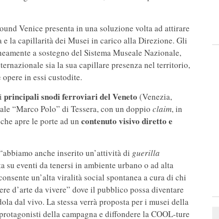
und Venice presenta in una soluzione volta ad attirare
a e la capillarità dei Musei in carico alla Direzione. Gli
neamente a sostegno del Sistema Museale Nazionale,
ternazionale sia la sua capillare presenza nel territorio,
e opere in essi custodite.
principali snodi ferroviari del Veneto
ei
(Venezia,
nale “Marco Polo” di Tessera, con un doppio
claim
, in
contenuto visivo diretto e
 che apre le porte ad un
“abbiamo anche inserito un’attività di
guerilla
a su eventi da tenersi in ambiente urbano o ad alta
onsente un’alta viralità social spontanea a cura di chi
ere d’arte da vivere” dove il pubblico possa diventare
dola dal vivo. La stessa verrà proposta per i musei della
 protagonisti della campagna e diffondere la COOL-ture