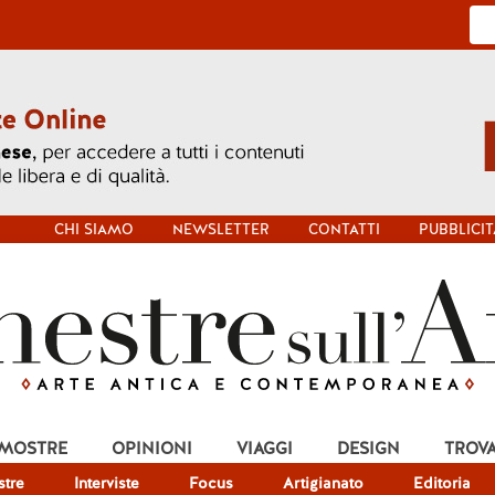
CHI SIAMO
NEWSLETTER
CONTATTI
PUBBLICIT
 MOSTRE
OPINIONI
VIAGGI
DESIGN
TROV
tre
Interviste
Focus
Artigianato
Editoria