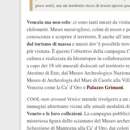
poco noti), ma un territorio ricco di tesori spesso po
Venezia ma non solo
: ci sono tanti musei da visi
chilometri. Musei meravigliosi, colmi di tesori e p
conoscenze e scoprire il territorio. E anche all’i
dal turismo di massa
e musei dov’è possibile trov
più visitata. È questo l’obiettivo della campagna
C
cultura e realizzata da Ideeuropee in collaborazio
a capo dei 18 siti museali dislocati sul territorio r
Atestino di Este, dal Museo Archeologico Naziona
Museo di Archeologia del Mare di Caorle alla Vill
Palazzo Grimani
Venezia come la Ca’ d’Oro o
.
COOL-ture around Venice
intende rivolgersi a un
immagini altrettanto vicine alle attuali modalità di
Veneto e le loro collezioni
. La campagna pubblicita
misteriosa figura dello sciamano del Museo archeo
Sebastiano
di Mantegna alla Ca’ d’Oro, dai colori 