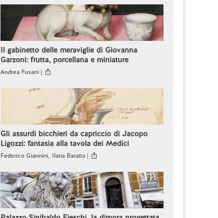
Il gabinetto delle meraviglie di Giovanna
Garzoni: frutta, porcellana e miniature
Andrea Fusani |
Gli assurdi bicchieri da capriccio di Jacopo
Ligozzi: fantasia alla tavola dei Medici
Federico Giannini, Ilaria Baratta |
Palazzo Sinibaldo Fieschi, la dimora progettata