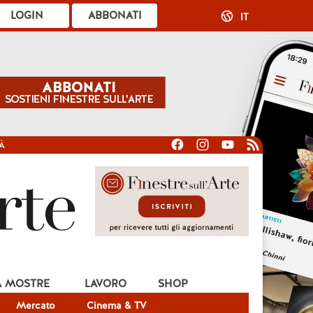
LOGIN
ABBONATI
IT
À
A MOSTRE
LAVORO
SHOP
Mercato
Cinema & TV