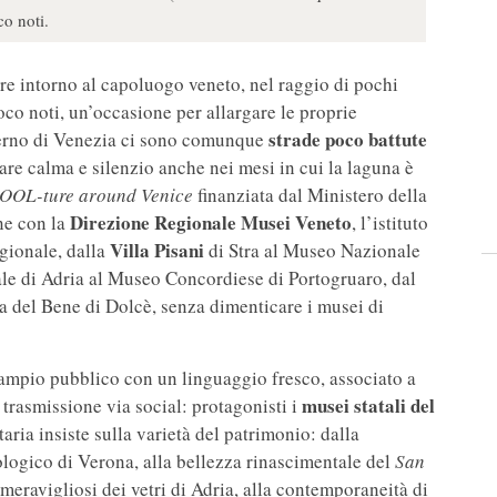
co noti.
tare intorno al capoluogo veneto, nel raggio di pochi
oco noti, un’occasione per allargare le proprie
strade poco battute
nterno di Venezia ci sono comunque
are calma e silenzio anche nei mesi in cui la laguna è
OOL-ture around Venice
finanziata dal Ministero della
Direzione Regionale Musei Veneto
ne con la
, l’istituto
Villa Pisani
egionale, dalla
di Stra al Museo Nazionale
le di Adria al Museo Concordiese di Portogruaro, dal
a del Bene di Dolcè, senza dimenticare i musei di
 ampio pubblico con un linguaggio fresco, associato a
musei statali del
 trasmissione via social: protagonisti i
ria insiste sulla varietà del patrimonio: dalla
logico di Verona, alla bellezza rinascimentale del
San
meravigliosi dei vetri di Adria, alla contemporaneità di