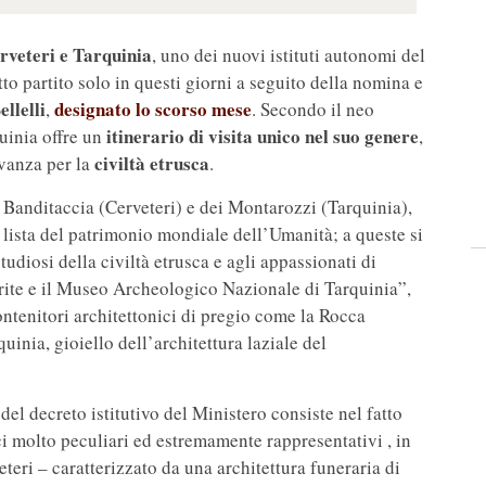
rveteri e Tarquinia
, uno dei nuovi istituti autonomi del
tto partito solo in questi giorni a seguito della nomina e
llelli
designato lo scorso mese
,
. Secondo il neo
itinerario di visita unico nel suo genere
quinia offre un
,
civiltà etrusca
evanza per la
.
 Banditaccia (Cerveteri) e dei Montarozzi (Tarquinia),
 lista del patrimonio mondiale dell’Umanità; a queste si
udiosi della civiltà etrusca e agli appassionati di
ite e il Museo Archeologico Nazionale di Tarquinia”,
contenitori architettonici di pregio come la Rocca
inia, gioiello dell’architettura laziale del
del decreto istitutivo del Ministero consiste nel fatto
ci molto peculiari ed estremamente rappresentativi , in
eteri – caratterizzato da una architettura funeraria di