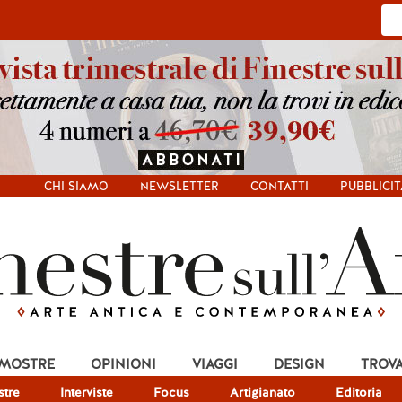
CHI SIAMO
NEWSLETTER
CONTATTI
PUBBLICIT
 MOSTRE
OPINIONI
VIAGGI
DESIGN
TROV
tre
Interviste
Focus
Artigianato
Editoria