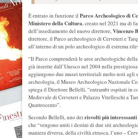
Parco Archeologico di Ce
È entrato in funzione il
Ministero della Cultura
, creato nel 2021 ma di fa
Vincenzo Be
dell’insediamento del nuovo direttore,
direttore, il Parco archeologico di Cerveteri e Tar
all’interno di un polo archeologico di estrema ril
“Il Parco comprenderà le aree archeologiche della
già inserite dall’Unesco nel 2004 nella prestigiosa
aggiungono due musei territoriali molto noti agli st
archeologia, il Museo Archeologico Nazionale Cer
spiega il Direttore Bellelli, “entrambi ospitati in 
Medievale di Cerveteri e Palazzo Vitelleschi a Tarqu
Quattrocento”.
risvolti più interessanti
Secondo Bellelli, uno dei
che “vengono uniti i destini di due siti archeologi
maniera diversa, della civiltà etrusca, l’uno – Cerv