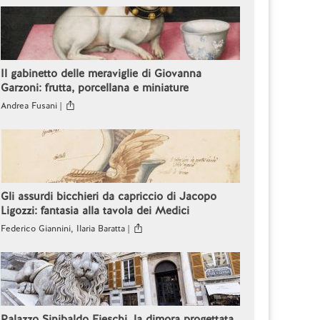
Il gabinetto delle meraviglie di Giovanna
Garzoni: frutta, porcellana e miniature
Andrea Fusani |
Gli assurdi bicchieri da capriccio di Jacopo
Ligozzi: fantasia alla tavola dei Medici
Federico Giannini, Ilaria Baratta |
Palazzo Sinibaldo Fieschi, la dimora progettata