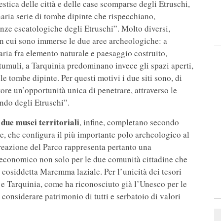
stica delle città e delle case scomparse degli Etruschi,
inaria serie di tombe dipinte che rispecchiano,
nze escatologiche degli Etruschi”. Molto diversi,
in cui sono immerse le due aree archeologiche: a
ia fra elemento naturale e paesaggio costruito,
umuli, a Tarquinia predominano invece gli spazi aperti,
le tombe dipinte. Per questi motivi i due siti sono, di
tore un’opportunità unica di penetrare, attraverso le
ndo degli Etruschi”.
 due musei territoriali
, infine, completano secondo
ere, che configura il più importante polo archeologico al
creazione del Parco rappresenta pertanto una
d economico non solo per le due comunità cittadine che
a cosiddetta Maremma laziale. Per l’unicità dei tesori
 e Tarquinia, come ha riconosciuto già l’Unesco per le
considerare patrimonio di tutti e serbatoio di valori