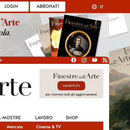
LOGIN
ABBONATI
IT
À
A MOSTRE
LAVORO
SHOP
Mercato
Cinema & TV