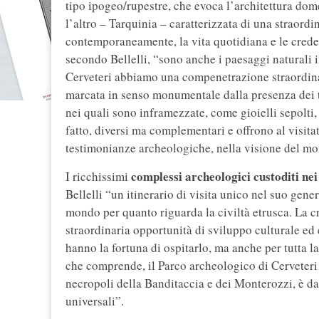
tipo ipogeo/rupestre, che evoca l’architettura dome
l’altro – Tarquinia – caratterizzata di una straord
contemporaneamente, la vita quotidiana e le crede
secondo Bellelli, “sono anche i paesaggi naturali 
Cerveteri abbiamo una compenetrazione straordinar
marcata in senso monumentale dalla presenza dei t
nei quali sono inframezzate, come gioielli sepolti, 
fatto, diversi ma complementari e offrono al visita
testimonianze archeologiche, nella visione del mo
complessi archeologici custoditi nei
I ricchissimi
Bellelli “un itinerario di visita unico nel suo gen
mondo per quanto riguarda la civiltà etrusca. La 
straordinaria opportunità di sviluppo culturale e
hanno la fortuna di ospitarlo, ma anche per tutta l
che comprende, il Parco archeologico di Cerveteri
necropoli della Banditaccia e dei Monterozzi, è da 
universali”.