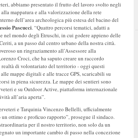
eri, abbiamo presentato il frutto del lavoro svolto negli
, alla mappatura e alla valorizzazione della rete
’interno dell’area archeologica più estesa del bacino del
essio Pascucci
. “Quattro percorsi tematici, adatti a
ne nel mondo degli Etruschi, in cui godere appieno delle
eriti, a un passo dal centro urbano della nostra città.
doveroso un ringraziamento all’Assessore alla
Lorenzo Croci, che ha saputo creare un raccordo
ealtà di volontariato del territorio - oggi questi
 alle mappe digitali e alle tracce GPS, scaricabili su
corsi in piena sicurezza. Le mappe dei sentieri sono
rveteri e su Outdoor Active, piattaforma internazionale
ività all’aria aperta”.
rveteri e Tarquinia Vincenzo Bellelli, ufficialmente
to un ottimo e proficuo rapporto”, prosegue il sindaco.
traordinaria per il nostro territorio, non solo da un
 segnato un importante cambio di passo nella concezione