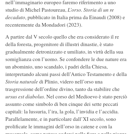
nell’immaginario europeo faremo riferimento a uno
studio di Michel Pastoureau,
L
’orso. Storia di un re
decaduto
, pubblicato in Italia prima da Einaudi (2008) e
recentemente da Mondadori (2023).
A partire dal V secolo quello che era considerato il re
della foresta, progenitore di illustri dinastie, è stato
gradualmente detronizzato e umiliato, in virtù della sua
somiglianza con l’uomo. Se confondere le due nature era
un abominio, uno scandalo, i padri della Chiesa,
interpretando alcuni passi dell’Antico Testamento e della
Storia naturale
di Plinio, videro nell’orso una
trasgressione dell’ordine divino, tanto da stabilire che
ursus est diabolus
. Nel corso del Medioevo è stato perciò
assunto come simbolo di ben cinque dei sette peccati
capitali: la lussuria, l’ira, la gola, l’invidia e l’accidia.
Parallelamente, e in particolare dall’XI secolo, sono
prolificate le immagini dell’orso in catene e con la
museruola, come poteva vedersi nelle fiere e nelle piazze