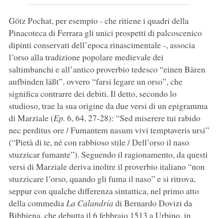
Götz Pochat, per esempio - che ritiene i quadri della
Pinacoteca di Ferrara gli unici prospetti di palcoscenico
dipinti
conservati dell’epoca rinascimentale -, associa
l’orso alla tradizione popolare medievale dei
saltimbanchi e all’antico proverbio tedesco “einen Bären
aufbinden läßt”, ovvero “farsi legare un orso”, che
significa contrarre dei debiti. Il detto, secondo lo
studioso, trae la sua origine da due versi di un epigramma
di Marziale (
Ep.
6, 64, 27-28): “Sed miserere tui rabido
nec perditus ore / Fumantem nasum vivi temptaveris ursi”
(“Pietà di te, né con rabbioso stile / Dell’orso il naso
stuzzicar fumante”). Seguendo il ragionamento, da questi
versi di Marziale deriva inoltre il proverbio italiano “non
stuzzicare l’orso, quando gli fuma il naso” e si ritrova,
seppur con qualche differenza sintattica, nel primo atto
della commedia
La Calandria
di Bernardo Dovizi da
Bibbiena, che debutta il 6 febbraio 1513 a Urbino, in