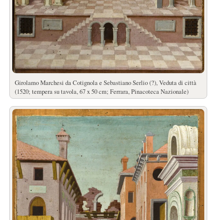
Girolamo Marchesi da Cotignola e Sebastiano Serlio (?), Veduta di città
(1520; tempera su tavola, 67 x 50 cm; Ferrara, Pinacoteca Nazionale)