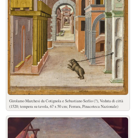
Girolamo Marchesi da Cotignola e Sebastiano Serlio (?), Veduta di città
(1520; tempera su tavola, 67 x 50 cm; Ferrara, Pinacoteca Nazionale)