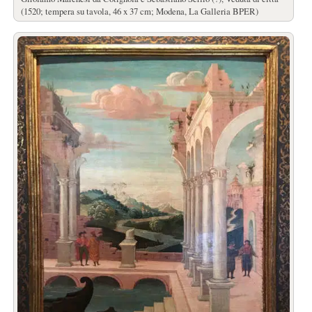
(1520; tempera su tavola, 46 x 37 cm; Modena, La Galleria BPER)