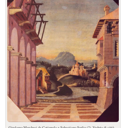
Girolamo Marchesi da Cotignola e Sebastiano Serlio (?), Veduta di città