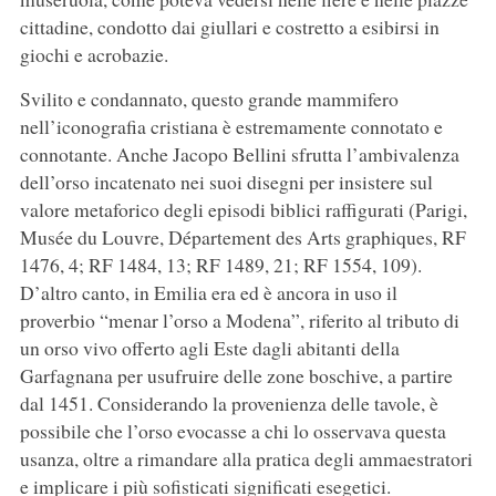
cittadine, condotto dai giullari e costretto a esibirsi in
giochi e acrobazie.
Svilito e condannato, questo grande mammifero
nell’iconografia cristiana è estremamente connotato e
connotante. Anche Jacopo Bellini sfrutta l’ambivalenza
dell’orso incatenato nei suoi disegni per insistere sul
valore metaforico degli episodi biblici raffigurati (Parigi,
Musée du Louvre, Département des Arts graphiques, RF
1476, 4; RF 1484, 13; RF 1489, 21; RF 1554, 109).
D’altro canto, in Emilia era ed è ancora in uso il
proverbio “menar l’orso a Modena”, riferito al tributo di
un orso vivo offerto agli Este dagli abitanti della
Garfagnana per usufruire delle zone boschive, a partire
dal 1451. Considerando la provenienza delle tavole, è
possibile che l’orso evocasse a chi lo osservava questa
usanza, oltre a rimandare alla pratica degli ammaestratori
e implicare i più sofisticati significati esegetici.