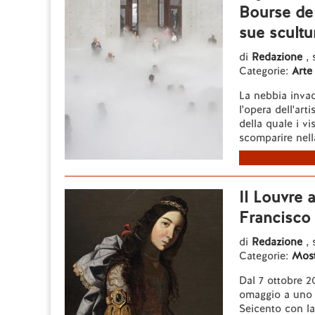
Bourse de
sue scultu
di
Redazione
,
Categorie:
Arte
La nebbia inva
l'opera dell'ar
della quale i vi
scomparire nella
Il Louvre 
Francisco
di
Redazione
,
Categorie:
Most
Dal 7 ottobre 2
omaggio a uno d
Seicento con la