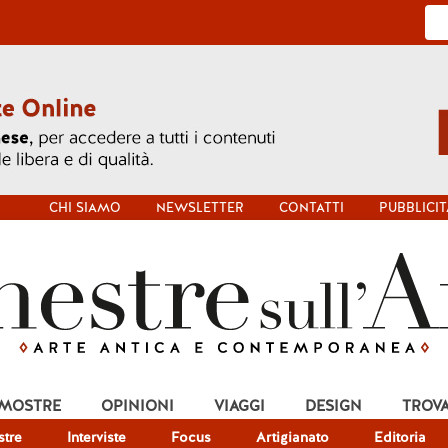
CHI SIAMO
NEWSLETTER
CONTATTI
PUBBLICIT
 MOSTRE
OPINIONI
VIAGGI
DESIGN
TROV
tre
Interviste
Focus
Artigianato
Editoria