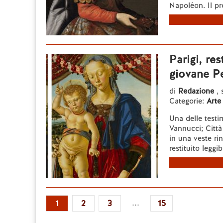
Napoléon. Il pro
Parigi, re
giovane P
di
Redazione
,
Categorie:
Arte
Una delle testi
Vannucci; Città
in una veste ri
restituito leggibi
...
1
2
3
15