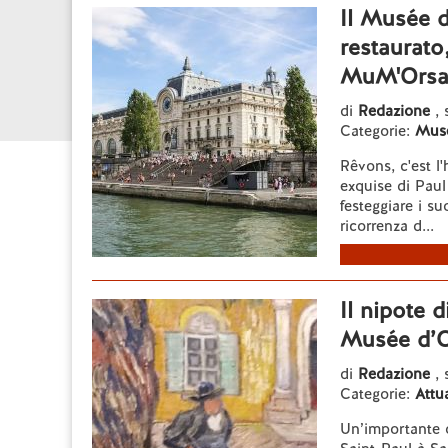
Il Musée 
restaurato
MuM'Orsay
di
Redazione
,
Categorie:
Mus
Rêvons, c'est l'
exquise di Paul
festeggiare i s
ricorrenza d...
Il nipote 
Musée d’O
di
Redazione
,
Categorie:
Attua
Un’importante o