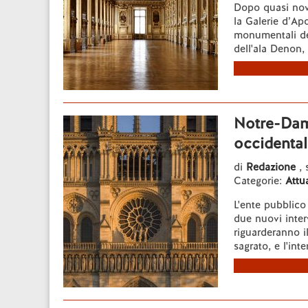
Dopo quasi nove
la Galerie d’Apo
monumentali del
dell'ala Denon, .
Notre-Dame
occidental
di
Redazione
,
Categorie:
Attua
L'ente pubblico
due nuovi interv
riguarderanno i
sagrato, e l'inter