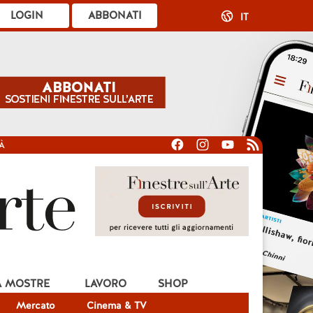
LOGIN
ABBONATI
IT
À
A MOSTRE
LAVORO
SHOP
Mercato
Cinema & TV