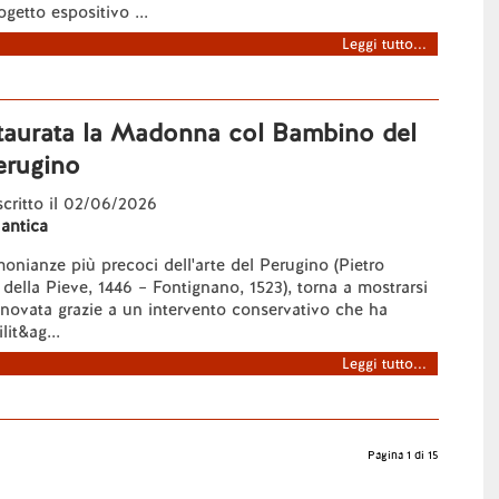
getto espositivo ...
Leggi tutto...
staurata la Madonna col Bambino del
erugino
 scritto il 02/06/2026
 antica
monianze più precoci dell'arte del Perugino (Pietro
 della Pieve, 1446 – Fontignano, 1523), torna a mostrarsi
nnovata grazie a un intervento conservativo che ha
lit&ag...
Leggi tutto...
Pagina 1 di 15