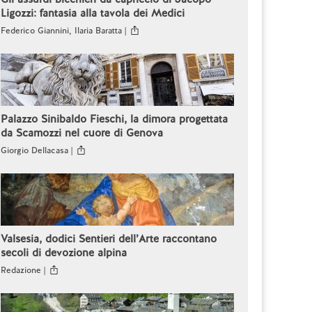
Ligozzi: fantasia alla tavola dei Medici
Federico Giannini, Ilaria Baratta |
Palazzo Sinibaldo Fieschi, la dimora progettata
da Scamozzi nel cuore di Genova
Giorgio Dellacasa |
Valsesia, dodici Sentieri dell’Arte raccontano
secoli di devozione alpina
Redazione |