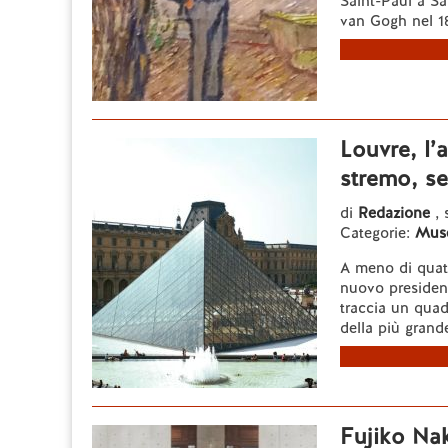
Saint-Paul à Sa
van Gogh nel 188
Louvre, l’a
stremo, se
di
Redazione
,
Categorie:
Mus
A meno di quatt
nuovo president
traccia un quad
della più grande
Fujiko Nak