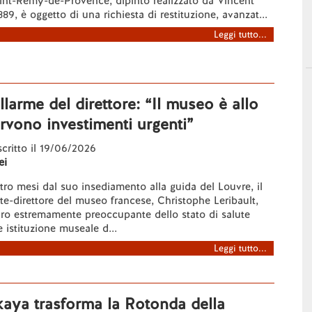
int-Rémy-de-Provence, dipinto realizzato da Vincent
9, è oggetto di una richiesta di restituzione, avanzat...
Leggi tutto...
llarme del direttore: “Il museo è allo
rvono investimenti urgenti”
 scritto il 19/06/2026
ei
ro mesi dal suo insediamento alla guida del Louvre, il
e-direttore del museo francese, Christophe Leribault,
ro estremamente preoccupante dello stato di salute
 istituzione museale d...
Leggi tutto...
aya trasforma la Rotonda della