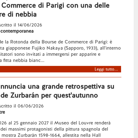
 Commerce di Parigi con una delle
re di nebbia
 scritto il 14/06/2026
 contemporanea
de la Rotonda della Bourse de Commerce di Parigi: è
tista giapponese Fujiko Nakaya (Sapporo, 1933), all'interno
sitatori sono invitati a immergersi per apparire e
 fitta nebbia bianc...
Leggi tutto...
annuncia una grande retrospettiva su
 de Zurbarán per quest'autunno
 scritto il 06/06/2026
re
026 al 25 gennaio 2027 il Museo del Louvre renderà
ei massimi protagonisti della pittura spagnola del
 mostra Zurbarán 1598-1664, allestita nella Hall