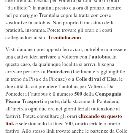
che i treni da Cecina per Volterra partono solo in orari
“da ufficio”: la mattina presto e a ora di pranzo, mentre
nel pomeriggio Trenitalia copre la tratta con corse
sostitutive in autobus. Non proprio il massimo della
praticità, insomma. Potete trovare gli orari e i costi
Trenitalia.com
collegandovi al sito
Visti dunque i presupposti ferroviari, potrebbe non essere
autobus
una cattiva idea arrivare a Volterra con l’
. In
questo caso, da qualunque località si arrivi, bisogna
Pontedera
arrivare per forza a
(facilmente raggiungibile
Colle di val d’Elsa
in treno da Pisa e da Firenze) o a
, le
due città da cui prendere l’autobus per Volterra. Da
500
Compagnia
Pontedera l’autobus è il numero
della
Pisana Trasporti
e parte, dalla stazione di Pontedera,
all’incirca ogni due ore nei giorni feriali (attenzione ai
cliccando su questo
festivi). Potete consultare gli orari
link
e selezionando la linea 500, orario feriale o orario
festivo. Allo stesso link trovate anche le partenze da Colle