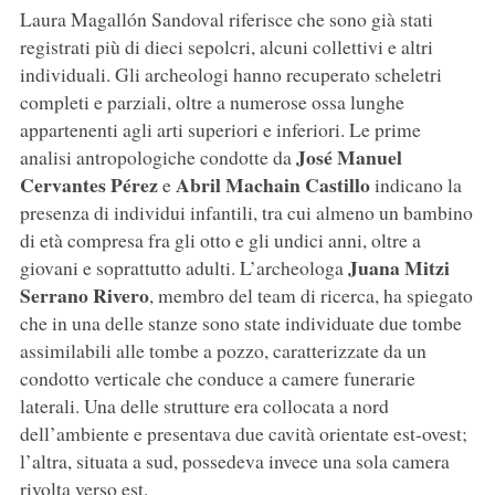
Laura Magallón Sandoval riferisce che sono già stati
registrati più di dieci sepolcri, alcuni collettivi e altri
individuali. Gli archeologi hanno recuperato scheletri
completi e parziali, oltre a numerose ossa lunghe
appartenenti agli arti superiori e inferiori. Le prime
José Manuel
analisi antropologiche condotte da
Cervantes Pérez
Abril Machain Castillo
e
indicano la
presenza di individui infantili, tra cui almeno un bambino
di età compresa fra gli otto e gli undici anni, oltre a
Juana Mitzi
giovani e soprattutto adulti. L’archeologa
Serrano Rivero
, membro del team di ricerca, ha spiegato
che in una delle stanze sono state individuate due tombe
assimilabili alle tombe a pozzo, caratterizzate da un
condotto verticale che conduce a camere funerarie
laterali. Una delle strutture era collocata a nord
dell’ambiente e presentava due cavità orientate est-ovest;
l’altra, situata a sud, possedeva invece una sola camera
rivolta verso est.