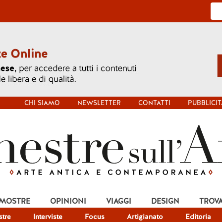
CHI SIAMO
NEWSLETTER
CONTATTI
PUBBLICIT
 MOSTRE
OPINIONI
VIAGGI
DESIGN
TROV
tre
Interviste
Focus
Artigianato
Editoria