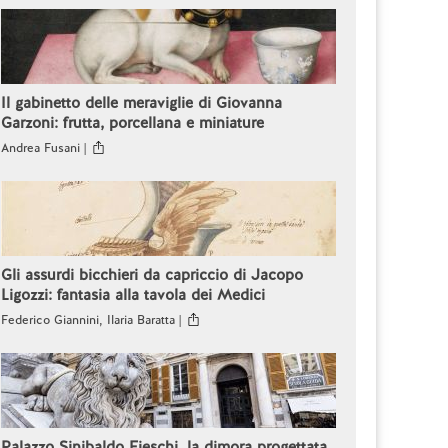
Il gabinetto delle meraviglie di Giovanna
Garzoni: frutta, porcellana e miniature
Andrea Fusani |
Gli assurdi bicchieri da capriccio di Jacopo
Ligozzi: fantasia alla tavola dei Medici
Federico Giannini, Ilaria Baratta |
Palazzo Sinibaldo Fieschi, la dimora progettata