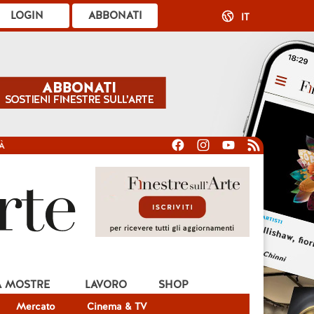
LOGIN
ABBONATI
IT
À
A MOSTRE
LAVORO
SHOP
Mercato
Cinema & TV