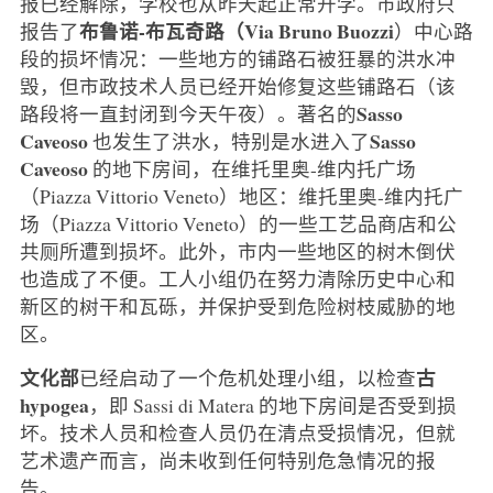
报已经解除，学校也从昨天起正常开学。市政府只
布鲁诺-布瓦奇路（Via Bruno Buozzi
报告了
）中心路
段的损坏情况：一些地方的铺路石被狂暴的洪水冲
毁，但市政技术人员已经开始修复这些铺路石（该
Sasso
路段将一直封闭到今天午夜）。著名的
Caveoso
Sasso
也发生了洪水，特别是水进入了
Caveoso
的地下房间，在维托里奥-维内托广场
（Piazza Vittorio Veneto）地区：维托里奥-维内托广
场（Piazza Vittorio Veneto）的一些工艺品商店和公
共厕所遭到损坏。此外，市内一些地区的树木倒伏
也造成了不便。工人小组仍在努力清除历史中心和
新区的树干和瓦砾，并保护受到危险树枝威胁的地
区。
文化部
古
已经启动了一个危机处理小组，以检查
hypogea
，即 Sassi di Matera 的地下房间是否受到损
坏。技术人员和检查人员仍在清点受损情况，但就
艺术遗产而言，尚未收到任何特别危急情况的报
告。