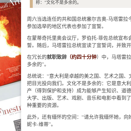
称："文化不是多余的。
周六当选连任的共和国总统塞尔吉奥-马塔雷拉
参加选举的地区代表也参加了宣誓。
在蒙蒂奇托里奥会议厅，罗伯托-菲佐总统宣布
誓。随后，马塔雷拉总统宣读了宣誓词，并致
就职致辞
（约四十分钟
在冗长的
）中，马塔雷
多余的”。
总统说：“意大利是卓越的美之国、艺术之国、
把目光投向我们。文化不是多余的：它是意大
产（得到保护和支持）成为能够产生知识、道
大学、出版、艺术、戏剧、音乐和电影中看到
种重要的资源。
此外，还有缅怀的空间：“请允许我缅怀她，向
妮卡-维蒂”。