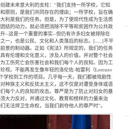
创建未来意大利的支柱：“我们支持一所学校，它知
观和原则，是我们共同存在的理由；一所学校，旨在确
意大利是我们的任务。但是，为了使现代性成为生活质
和团结的动力，就必须把消除不平等和贫困作为公共政
--这是一个重要的事实--但仍有许多妇女被排除在
，也是公民、文化和人类落后的标志。[......]不平
长前景的制动器。正如《宪法》所规定的，我们的任务
还具有伦理和文化意义，涉及人的价值，并对整个社会
因为工伤死亡会伤害社会和我们每个人的良知。因为工
视。不能再发生像年轻的洛伦佐-帕雷利（Lorenzo
参加一个学校到工作的项目。几乎每一天，我们都被戏剧性
反对种族主义和反犹太主义，这不仅是对遭受身体或语
我们每个人的良知的攻击。尊严是为了防止对妇女的暴
必须大力反对，并通过文化、教育和榜样的力量来治
们无法捍卫生命权，当我们剥夺他人的尊严时”。