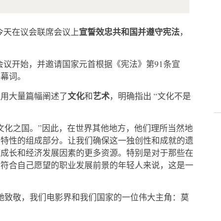
宣誓效忠共和国并遵守宪法
今天在议会联席会议上
，
会议开始，并邀请国家元首根据《宪法》第91条宣
开幕词。
文化
艺术
拉用大量篇幅阐述了
和
，明确指出 “文化不是
文化之国。”因此，在世界其他地方，他们理所当然地
利特性的组成部分。让我们确保这一独创性和成就的遗
德成长和经济发展因素的更多资源。特别是对于那些在
了符合自己愿望的职业发展前景的年轻人来说，这是一
她致敬，我们电影界和我们国家的一位伟大主角：莫