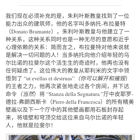
我们现在必须补充的是，朱利叶斯教皇找到了一位
能力出众的建筑师，他的名字叫多纳托-布拉曼特
（Donato Bramante），朱利叶斯教皇与他建立了一
种关系，这种关系同时也是一种无尽的意愿和近乎
心理依赖的关系：简而言之，布拉曼特对他来说就
是解决一切问题的人！当多纳托向他介绍年轻的乌
尔比诺的拉斐尔这个活生生的奇迹时，他再也没有
任何疑虑了。这位伟大的教皇从耶利米的文字中领
悟到了 “ut evellas et destruas”
（你可以解开和摧毁
）
的王者之力，他再次紧张地走过各个房间，并下达
命令
（当然
）将 “Stanza della Segnatura ”厅中皮耶罗-
德拉-弗朗西斯卡（Piero della Francesca）的所有精美
壁画以及下一个厅中的其他壁画都用石板封存起
来，将墙壁和穹顶交给这位来自乌尔比诺的年轻
人，他就是拉斐尔！