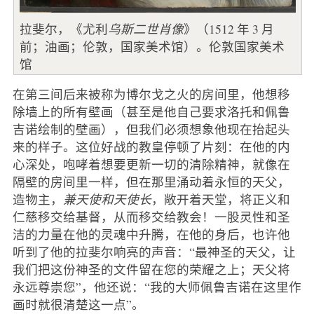
拉斐尔，《尤利
乌斯二世肖像
》（1512 年 3 月
前；油画；伦敦，国家美术馆）。伦敦国家美术
馆
在第三间后来被称为博尔戈之火的房间里，他想移
除墙上的所有壁画（甚至是他自己要求洛托和佩鲁
吉诺绘制的壁画），但我们必须想象他现在抬起头
来的样子。这位好战的教皇停顿了片刻：在他的内
心深处，咆哮着想要更新一切的清除精神，就像在
隔壁的房间里一样，但在那里涌动着永恒的天父，
造物主，
兼天使和天使长
，敞开着天堂，将正义和
仁慈移交给基督，从而移交给教会！一股灵性和圣
洁的力量在他的灵魂中升腾，在他的身后，也许他
听到了他的拉斐尔响亮的声音：“最神圣的天父，让
我们把这份神圣的文件留在您的荣耀之上；天父将
永远尊崇您”，他还说：“我的大师佩鲁吉诺在这里作
画时就很清楚这一点”。