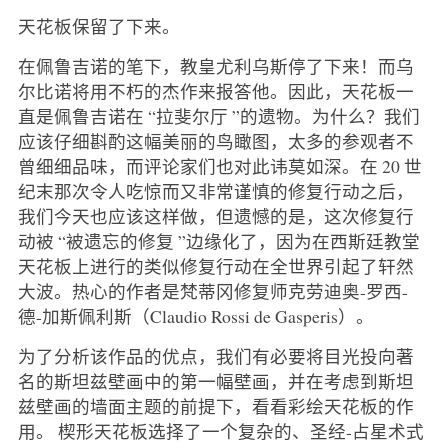
天花板保留了下来。
在佩鲁吉诺的笔下，教皇尤利乌斯停了下来！而乌
尔比诺将用不朽的杰作来报答他。因此，天花板一
直是佩鲁吉诺在 “拉斐尔厅 ”的遗物。为什么？我们
应该仔细斟酌这幅美丽的鸟瞰图，太多的参观者不
曾细细品味，而评论家们也对此讳莫如深。在 20 世
纪末那次令人吃惊而又非常谨慎的修复行动之后，
我们今天也应该这样做，但遗憾的是，这次修复行
动被 “被遗忘的修复 ”边缘化了，因为在西斯廷教堂
天花板上进行的类似修复行动在全世界引起了轩然
大波。热心的作者是梵蒂冈修复师克劳迪奥-罗西-
德-加斯佩利斯（Claudio Rossi de Gasperis）。
为了分析该作品的优点，我们有必要将目光投向著
名的斯坦兹壁画中的第一幅壁画，并在考虑到斯坦
兹壁画的墙面主题的前提下，看看彩绘天花板的作
用。 楔形天花板选择了一个复杂的、圣经-占星术式