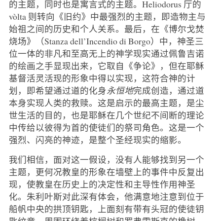
的主题，同时也是寓言式的主题。Heliodorus 厅的
vòlta 则转向《旧约》中最强烈的主题，即造物主与
始祖之间的历史和个人关系。最后，在《博尔戈焚
烧场》（Stanza dell’Incendio di Borgo）中，神圣三
位一体的非凡和至高无上的神学现实通过佩鲁吉诺
的绘画之手显现出来，它取自《争论》，但在耶稣
基督活灵活现的形象中得以实现，这符合神的计
划，即希望通过道的化身
永恒地
完成创造，通过道
本身实现人类的救赎。这是启示的最高主题，是尘
世生活的目的，也是耶稣在几个世纪不间断的理论
中传给以彼得为首的使徒们的祭司角色。这是一个
强烈、闪亮的神迹，是整个圣经现实的缩影。
我们相信，面对这一假设，没有人能够找到另一个
主题，更何况教皇的形象在墙壁上的事件中反复出
现，使教皇在历史上的决定性和主导性作用神圣
化。朱利叶斯对此深有体会，他满意地注意到位于
船帆中央的拱顶钥匙，上面刻有带有头冠的使徒钥
匙纹章，周围环绕着棕榈树和罗弗雷斯克的橡树。