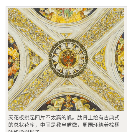
天花板拱起四片不太高的帆。肋骨上绘有古典式
的总状花序，中间是教皇盾徽，周围环绕着棕榈
叶和橡树橡子。