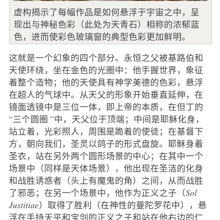
虚构揭示了每幅作品是如何悬浮于宇宙之中，呈
现出与神秘色彩（此处为天青石）相称的浓郁蓝
色，进而使彩色玻璃窗的典型色彩更加鲜明。
这就是一个幻象的四个部分。永恒之父被基路伯和
天使环绕，坐在金色的光圈中：他手握世界，象征
着整个造物；他的天使具有神学美德的色彩，悬浮
在超人的气球中。从天父的形象开始垂直延伸，在
镜面透镜中是三位一体，即上帝的本质，在但丁的
“三个圆圈 ”中，天父位于顶端；中间是耶稣化身，
站立着，光彩照人，周围是跪着的使徒；在基督下
方，朝向我们，圣灵以鸽子的形式盘旋。耶稣身着
圣衣，站在另外两个圆形场景的中心；在其中一个
场景中（同样是天体场景），他出现在圣洁的化身
和战胜诱惑者（头上有魔鬼的角）之间，从而战胜
了邪恶；在另一个场景中，他作为正义之子（
Sol
Justitiae
）取得了胜利（在神性的曼陀罗花中），悬
浮在手持天平和宝剑的正义之子和站在他右边的仁