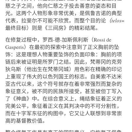
慈之子之间，他向仁慈之子投去善意的姿态和目
光。这两个人物形象非常优美，是佩鲁吉诺的典型
代表，拉斐尔不可能不欣赏。而整个目的论
（telos
=
最终目标）则是《三间房》的精彩结尾。
在修复过程中，罗西-德-加斯佩利斯（Rossi de
Gasperis）在最初的探索中注意到了正义胸前的坠
饰：这是理想人物重要坠饰的负面印象：胸前的项
链后来被证明是所罗门之结。因此，梵蒂冈的克劳
狄乌斯（他出生在梵蒂冈城）用色彩在精确的印记
上重现了伟大的以色列国王的标志。自美索不达米
亚古代以来，这个符号就存在着非常强烈而复杂的
象征意义，被不同的民族所接受，甚至被但丁写入
了《神曲》中。在综合意义上，绳结象征着正义的
完美公平，象征着正义在其判决中的不可分割性，
而在十字军东征的构图中，它又让人联想到非常崇
高的基督教价值。