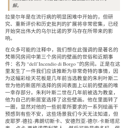
解。
拉斐尔年是在流行病的明显困难中开始的，但研
究、重新评价和历史批判的扩展将非常密集，已经
开始突出伟大的乌尔比诺的罗马存在所带来的影
响。
在众多可能的注释中，我们想在此强调的是著名的
梵蒂冈房间中第三个房间的壁画的世俗和近期事
件：名为 “dell’Incendio di Borgo ”的房间。正是在这
里发生了一件我们应该推断为非常奇特的事情，因
为这幅彩绘天花板是几年前当选教皇的朱利叶斯二
世为他的新居所选择的房间表面上以前的壁画的唯
一幸存部分。朱利叶斯二世在几年前被选为教皇，
他为自己的新居室选择了这些壁画。他在里面转了
一圈，显然对他的一些前辈所要求的一系列绘画干
预感到有些不安，这些场景我们今天无法知道，但
皮耶罗-德拉-弗朗切斯卡、安德烈亚-德尔-卡斯塔尼
奥、卢卡-西格诺雷利等人，然后可能是索多玛、佩