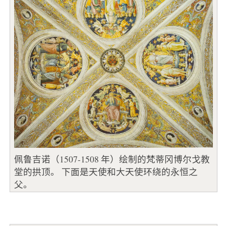
佩鲁吉诺（1507-1508 年）绘制的梵蒂冈博尔戈教
堂的拱顶。 下面是天使和大天使环绕的永恒之
父。