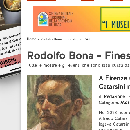
Home
Rodolfo Bona - Finestre sull'Arte
Rodolfo Bona - Finest
Tutte le mostre e gli eventi che sono stati curati 
A Firenze 
Catarsini 
di
Redazione
,
Categorie:
Most
Nel 2023 ricorro
Alfredo Catarsin
legava Catarsin