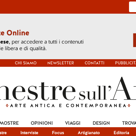
CHI SIAMO
NEWSLETTER
CONTATTI
PUBBLICIT
 MOSTRE
OPINIONI
VIAGGI
DESIGN
TROV
tre
Interviste
Focus
Artigianato
Editoria