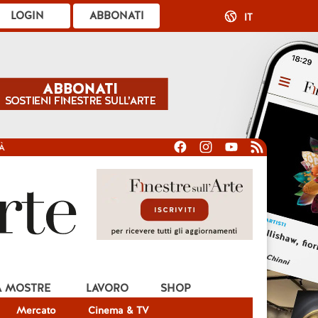
LOGIN
ABBONATI
IT
À
A MOSTRE
LAVORO
SHOP
Mercato
Cinema & TV