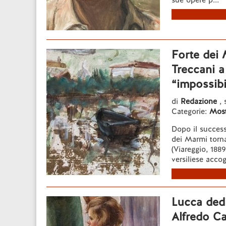
sue opere p...
Forte dei 
Treccani a
“impossibi
di
Redazione
,
Categorie:
Most
Dopo il successo
dei Marmi torna
(Viareggio, 1889
versiliese accog
Lucca dedi
Alfredo Ca