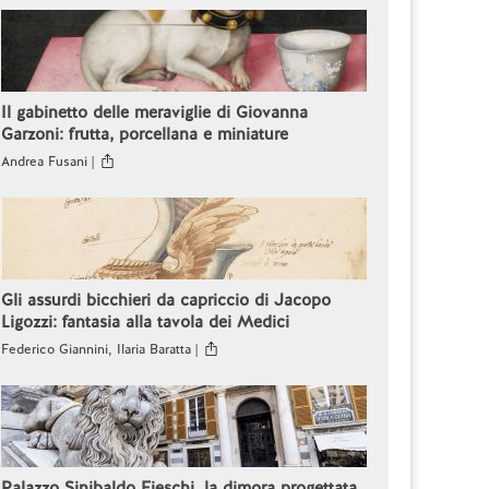
Il gabinetto delle meraviglie di Giovanna
Garzoni: frutta, porcellana e miniature
Andrea Fusani |
Gli assurdi bicchieri da capriccio di Jacopo
Ligozzi: fantasia alla tavola dei Medici
Federico Giannini, Ilaria Baratta |
Palazzo Sinibaldo Fieschi, la dimora progettata