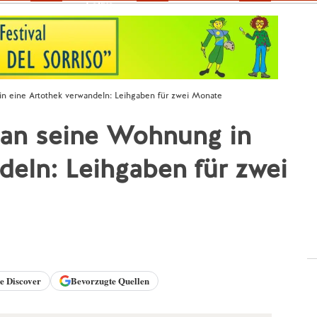
Fokus
n eine Artothek verwandeln: Leihgaben für zwei Monate
man seine Wohnung in
deln: Leihgaben für zwei
le
Discover
Bevorzugte Quellen