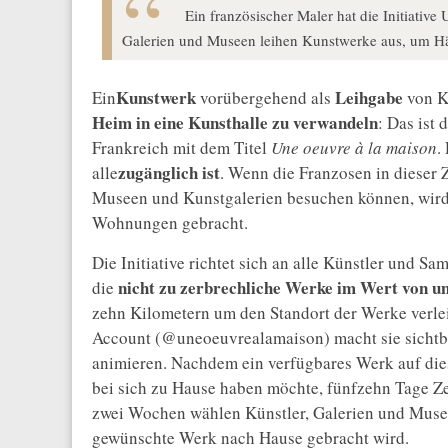
Ein französischer Maler hat die Initiative
Galerien und Museen leihen Kunstwerke aus, um Hä
Kunstwerk
Leihgabe
Ein
vorübergehend als
von K
Heim in eine Kunsthalle zu verwandeln
: Das ist 
Frankreich mit dem Titel
Une oeuvre à la maison
.
zugänglich ist
alle
. Wenn die Franzosen in dieser
Museen und Kunstgalerien besuchen können, wird
Wohnungen gebracht.
Die Initiative richtet sich an alle Künstler und S
nicht zu zerbrechliche Werke im Wert von u
die
zehn Kilometern um den Standort der Werke verlei
Account (@uneoeuvrealamaison) macht sie sichtbar
animieren. Nachdem ein verfügbares Werk auf dies
bei sich zu Hause haben möchte, fünfzehn Tage Z
zwei Wochen wählen Künstler, Galerien und Musee
gewünschte Werk nach Hause gebracht wird.