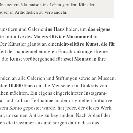
 Une oeuvre à la maison ins Leben gerufen: Künstler,
user in Arthotheken zu verwandeln.
ins Haus
das eigene
ünstlern und Galerien
holen, um
Olivier Masmonteil
die Initiative des Malers
in
nicht-elitäre Kunst, die für
 Der Künstler glaubt an eine
 Zeit der pandemiebedingten Einschränkungen keine
zwei Monate
 die Kunst vorübergehend für
in ihre
ammler, an alle Galerien und Stiftungen sowie an Museen,
nter 10.000 Euro
an alle Menschen im Umkreis von
hen möchten. Ein eigens eingerichteter Instagram-
 und soll zur Teilnahme an der originellen Initiative
em Konto gepostet wurde, hat jeder, der dieses Werk
eit, um seinen Antrag zu begründen. Nach Ablauf der
n die Gewinner aus und sorgen dafür, dass das