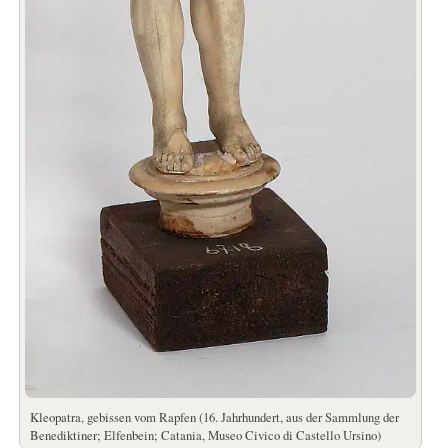
Kleopatra, gebissen vom Rapfen (16. Jahrhundert, aus der Sammlung der
Benediktiner; Elfenbein; Catania, Museo Civico di Castello Ursino)