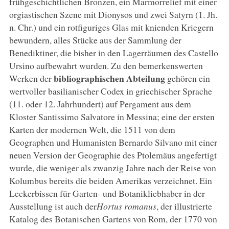
frühgeschichtlichen Bronzen, ein Marmorrelief mit einer
orgiastischen Szene mit Dionysos und zwei Satyrn (1. Jh.
n. Chr.) und ein rotfiguriges Glas mit knienden Kriegern
bewundern, alles Stücke aus der Sammlung der
Benediktiner, die bisher in den Lagerräumen des Castello
Ursino aufbewahrt wurden. Zu den bemerkenswerten
bibliographischen Abteilung
Werken der
gehören ein
wertvoller basilianischer Codex in griechischer Sprache
(11. oder 12. Jahrhundert) auf Pergament aus dem
Kloster Santissimo Salvatore in Messina; eine der ersten
Karten der modernen Welt, die 1511 von dem
Geographen und Humanisten Bernardo Silvano mit einer
neuen Version der Geographie des Ptolemäus angefertigt
wurde, die weniger als zwanzig Jahre nach der Reise von
Kolumbus bereits die beiden Amerikas verzeichnet. Ein
Leckerbissen für Garten- und Botanikliebhaber in der
Ausstellung ist auch der
Hortus romanus
, der illustrierte
Katalog des Botanischen Gartens von Rom, der 1770 von