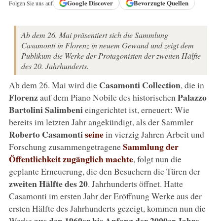
Google
Discover
Bevorzugte Quellen
Folgen Sie uns auf
Ab dem 26. Mai präsentiert sich die Sammlung
Casamonti in Florenz in neuem Gewand und zeigt dem
Publikum die Werke der Protagonisten der zweiten Hälfte
des 20. Jahrhunderts.
Casamonti Collection
Ab dem 26. Mai wird die
, die in
Florenz
Palazzo
auf dem Piano Nobile des historischen
Bartolini Salimbeni
eingerichtet ist, erneuert: Wie
bereits im letzten Jahr angekündigt, als der Sammler
Roberto Casamonti
seine
in vierzig Jahren Arbeit und
Sammlung der
Forschung zusammengetragene
Öffentlichkeit zugänglich machte
, folgt nun die
geplante Erneuerung, die den Besuchern die Türen der
zweiten Hälfte des 20
. Jahrhunderts öffnet. Hatte
Casamonti im ersten Jahr der Eröffnung Werke aus der
ersten Hälfte des Jahrhunderts gezeigt, kommen nun die
aus den 1960er bis Anfang der 2000er Jahre
Werke
.