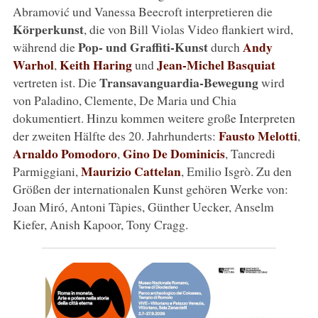
Abramović und Vanessa Beecroft interpretieren die
Körperkunst
, die von Bill Violas Video flankiert wird,
Pop- und Graffiti-Kunst
Andy
während die
durch
Warhol
Keith Haring
Jean-Michel Basquiat
,
und
Transavanguardia-Bewegung
vertreten ist. Die
wird
von Paladino, Clemente, De Maria und Chia
dokumentiert. Hinzu kommen weitere große Interpreten
Fausto Melotti
der zweiten Hälfte des 20. Jahrhunderts:
,
Arnaldo Pomodoro
Gino De Dominicis
,
, Tancredi
Maurizio Cattelan
Parmiggiani,
, Emilio Isgrò. Zu den
Größen der internationalen Kunst gehören Werke von:
Joan Miró, Antoni Tàpies, Günther Uecker, Anselm
Kiefer, Anish Kapoor, Tony Cragg.