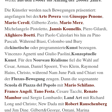
Die Künstler werden nach Bewegungen präsentiert:
Arte Povera
Giuseppe Penone
angefangen bei der
von
,
Mario Ceroli
Mario Merz
, Gilberto Zorio,
,
Jannis Kounellis
Michelangelo Pistoletto,
, Piero Gilardi,
Alighiero Boetti
, Pier Paolo Calzolari bis hin zu Pino
Pascali. Während Biasi, Colombo und Bury
kinetische
Kunst
die
oder programmierte
bezeugen.
Konzeptuelle
Vincenzo Agnetti und Giulio Paolini,
Kunst
Nouveau Réalisme
. Für den
fiel die Wahl auf
Cesar, Arman, Daniel Spoerri, Yves Klein, Raymond
Hains, Christo, während Nam June Paik und Chiari von
Fluxus-Bewegung
der
zeugen. Dann die sogenannte
Scuola di Piazza del Popolo
Mario Schifano
mit
,
Franco Angeli
Tano Festa
Renato
,
, Cesare Tacchi,
Mambor
Land Art
und Sergio Lombardo;
mit Richard
Robert Rauschenberg
Long und Christo; New Dada mit
und Jim Dine. Gilbert&George, Ontani, Marina