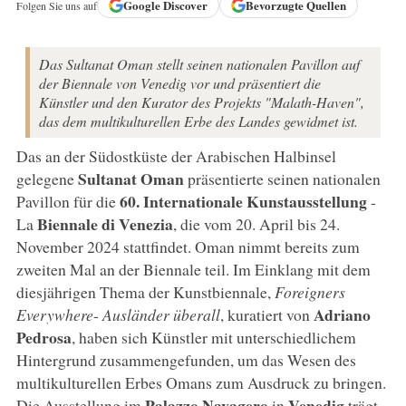
Google
Discover
Bevorzugte Quellen
Folgen Sie uns auf
Das Sultanat Oman stellt seinen nationalen Pavillon auf
der Biennale von Venedig vor und präsentiert die
Künstler und den Kurator des Projekts "Malath-Haven",
das dem multikulturellen Erbe des Landes gewidmet ist.
Das an der Südostküste der Arabischen Halbinsel
Sultanat Oman
gelegene
präsentierte seinen nationalen
60. Internationale Kunstausstellung
Pavillon für die
-
Biennale di Venezia
La
, die vom 20. April bis 24.
November 2024 stattfindet. Oman nimmt bereits zum
zweiten Mal an der Biennale teil. Im Einklang mit dem
diesjährigen Thema der Kunstbiennale,
Foreigners
Adriano
Everywhere
-
Ausländer überall
, kuratiert von
Pedrosa
, haben sich Künstler mit unterschiedlichem
Hintergrund zusammengefunden, um das Wesen des
multikulturellen Erbes Omans zum Ausdruck zu bringen.
Palazzo Navagero
Venedig
Die Ausstellung im
in
trägt