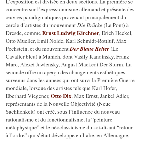
L’exposition est divisée en deux sections. La première se
concentre sur l’expressionnisme allemand et présente des
œuvres paradigmatiques provenant principalement du
cercle d’artistes du mouvement
Die Brücke
(Le Pont) à
Ernst Ludwig Kirchner
Dresde, comme
, Erich Heckel,
Otto Mueller, Emil Nolde, Karl Schmidt-Rottluf, Max
Pechstein, et du mouvement
Der Blaue Reiter
(Le
Cavalier bleu) à Munich, dont Vasily Kandinsky, Franz
Marc, Alexei Jawlensky, August Mackedi Der Sturm. La
seconde offre un aperçu des changements esthétiques
survenus dans les années qui ont suivi la Première Guerre
mondiale, lorsque des artistes tels que Karl Hofer,
Otto Dix
Eberhard Viegener,
, Max Ernst, Jankel Adler,
représentants de la Nouvelle Objectivité (Neue
Sachlichkeit) ont créé, sous l’influence du nouveau
rationalisme et du fonctionnalisme, la “peinture
métaphysique” et le néoclassicisme du soi-disant “retour
à l’ordre” qui s’était développé en Italie, en Allemagne,