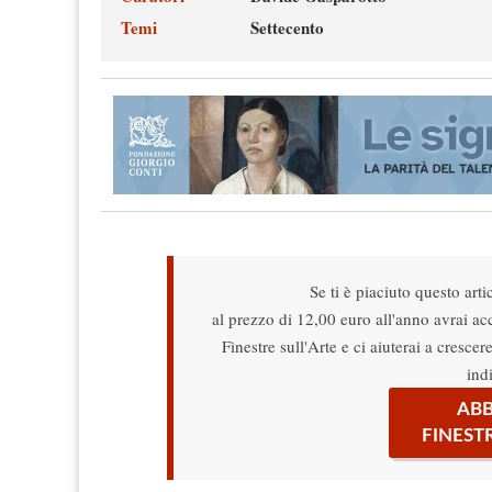
Temi
Settecento
Se ti è piaciuto questo arti
al prezzo di 12,00 euro all'anno avrai acce
Finestre sull'Arte e ci aiuterai a cresce
ind
ABB
FINEST