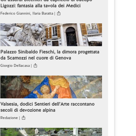
Ligozzi: fantasia alla tavola dei Medici
Federico Giannini, Ilaria Baratta |
Palazzo Sinibaldo Fieschi, la dimora progettata
da Scamozzi nel cuore di Genova
Giorgio Dellacasa |
Valsesia, dodici Sentieri dell’Arte raccontano
secoli di devozione alpina
Redazione |