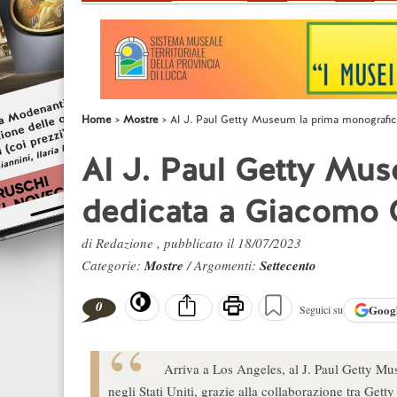
Home
Mostre
Al J. Paul Getty Museum la prima monografica
Al J. Paul Getty Mu
dedicata a Giacomo Ce
di Redazione , pubblicato il 18/07/2023
Categorie:
Mostre
/ Argomenti:
Settecento
0
Goog
Seguici su
Arriva a Los Angeles, al J. Paul Getty M
negli Stati Uniti, grazie alla collaborazione tra Ge