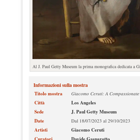
Al J. Paul Getty Museum la prima monografica dedicata a Gi
Informazioni sulla mostra
Titolo mostra
Giacomo Ceruti: A Compassionate
Città
Los Angeles
Sede
J. Paul Getty Museum
Date
Dal 18/07/2023 al 29/10/2023
Artisti
Giacomo Ceruti
Curatori
Davide Gasparotto