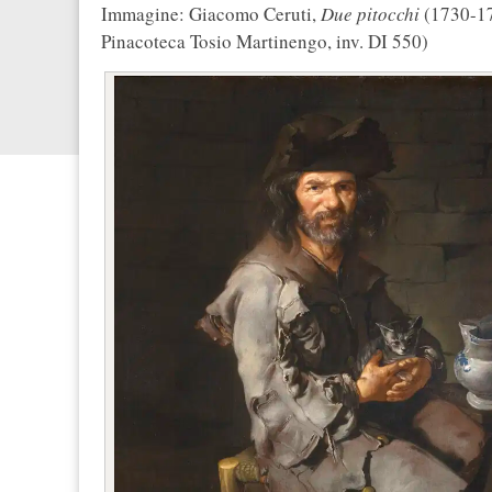
Immagine: Giacomo Ceruti,
Due pitocchi
(1730-173
Pinacoteca Tosio Martinengo, inv. DI 550)