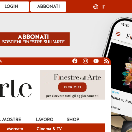
LOGIN
ABBONATI
IT
À
A MOSTRE
LAVORO
SHOP
Mercato
Cinema & TV