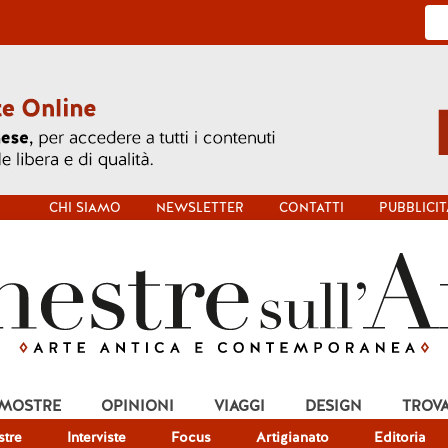
CHI SIAMO
NEWSLETTER
CONTATTI
PUBBLICIT
 MOSTRE
OPINIONI
VIAGGI
DESIGN
TROV
tre
Interviste
Focus
Artigianato
Editoria