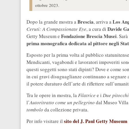
ottobre 2023.
Brescia
Los Ang
Dopo la grande mostra a
, arriva a
Davide Ga
Ceruti: A Compassionate Eye
, a cura di
Fondazione Brescia Musei
Getty Museum e
. Sarà
prima monografica dedicata al pittore negli Stat
Esposto per la prima volta al pubblico statunitens
Mendicanti, vagabondi e lavoratori impoveriti sono 
questi soggetti sono stati dipinti? Dove e come so
in cui gravi disuguaglianze continuano a segnare an
il potere duraturo dell’arte di riflettere sull’umanit
Tra le opere in mostra, la
Filatrice
e i
Due pitocchi
l’
Autoritratto come un pellegrino
dal Museo Villa
tombolo
da collezione privata.
sito del J. Paul Getty Museum
Per info visitare il