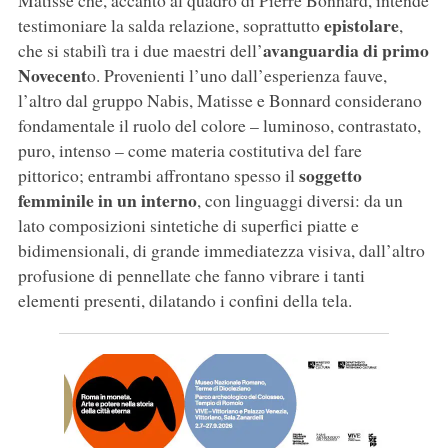
Matisse che, accanto al quadro di Pierre Bonnard, intende
epistolare
testimoniare la salda relazione, soprattutto
,
avanguardia di primo
che si stabilì tra i due maestri dell’
Novecent
o. Provenienti l’uno dall’esperienza fauve,
l’altro dal gruppo Nabis, Matisse e Bonnard considerano
fondamentale il ruolo del colore – luminoso, contrastato,
puro, intenso – come materia costitutiva del fare
soggetto
pittorico; entrambi affrontano spesso il
femminile in un interno
, con linguaggi diversi: da un
lato composizioni sintetiche di superfici piatte e
bidimensionali, di grande immediatezza visiva, dall’altro
profusione di pennellate che fanno vibrare i tanti
elementi presenti, dilatando i confini della tela.