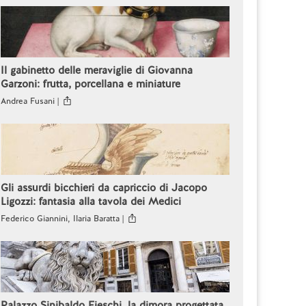
Il gabinetto delle meraviglie di Giovanna
Garzoni: frutta, porcellana e miniature
Andrea Fusani |
Gli assurdi bicchieri da capriccio di Jacopo
Ligozzi: fantasia alla tavola dei Medici
Federico Giannini, Ilaria Baratta |
Palazzo Sinibaldo Fieschi, la dimora progettata