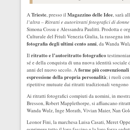
Trieste
Magazzino delle Idee
A
, presso il
, sarà a
l’altra – Ritratti e autoritratti fotografici di donne
Simona Cossu e Alessandra Paulitti. Prodotta e or
Culturale del Friuli Venezia Giulia, la rassegna in
fotografia degli ultimi cento anni
, da Wanda Wulz
ritratto e l’autoritratto fotografico
Il
testimonian
sé e della conquista di una nuova identità sociale 
forme più convenzionali
anni del nuovo secolo. A
espressione della propria personalità
; i ruoli c
ripetitive mutuate dai ritratti tradizionali vengono 
Ai ritratti fotografici compiuti da uomini, in mos
Bresson, Robert Mapplethorpe, si affiancano ritratti 
Wanda Wulz, Inge Morath, Vivian Maier, Nan Gol
Leonor Fini, la marchesa Luisa Casati, Meret Oppe
esprimere tutto il loro fascino e la loro forza se