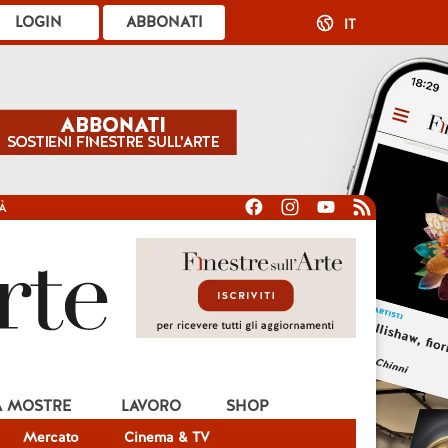
LOGIN
ABBONATI
IT
À
A MOSTRE
LAVORO
SHOP
Mercato
Cinema & TV