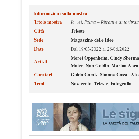
Informazioni sulla mostra
Titolo mostra
Io, lei, l'altra – Ritratti e autoritra
Città
Trieste
Sede
Magazzino delle Idee
Date
Dal 19/03/2022 al 26/06/2022
Meret Oppenheim
Cindy Sherm
,
Artisti
Maier
Nan Goldin
Marina Abra
,
,
Curatori
Guido Comis
Simona Cossu
Ale
,
,
Temi
Novecento
Trieste
Fotografia
,
,