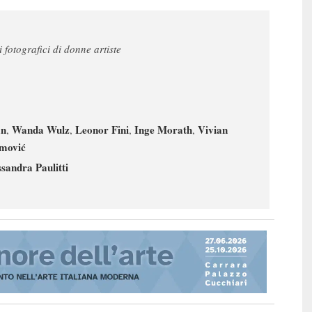
tti fotografici di donne artiste
an
Wanda Wulz
Leonor Fini
Inge Morath
Vivian
,
,
,
,
mović
ssandra Paulitti