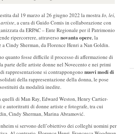
llestita dal 19 marzo al 26 giugno 2022 la mostra
Io, lei,
 artiste
, a cura di Guido Comis in collaborazione con
ganizzata da ERPAC – Ente Regionale per il Patrimonio
novanta opere
tende ripercorrere, attraverso
, la
 a Cindy Sherman, da Florence Henri a Nan Goldin.
o quanto fosse difficile il processo di affermazione di
da parte delle artiste donne nel Novecento e nei primi
nuovi modi di
di rappresentazione si contrappongono
onsolidati della rappresentazione della donna, le pose
sostituiti da modalità inedite.
tra quelli di Man Ray, Edward Weston, Henry Cartier-
e autoritratti di donne artiste e fotografe, tra cui
din, Cindy Sherman, Marina Abramović.
nheim si servono dell’obiettivo dei colleghi uomini per
duttiva. Al contrario, Florence Henri, Francesca Woodman