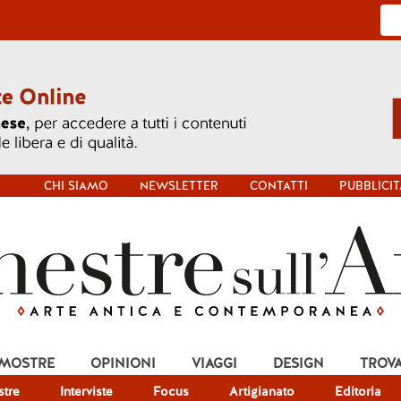
CHI SIAMO
NEWSLETTER
CONTATTI
PUBBLICIT
 MOSTRE
OPINIONI
VIAGGI
DESIGN
TROV
tre
Interviste
Focus
Artigianato
Editoria