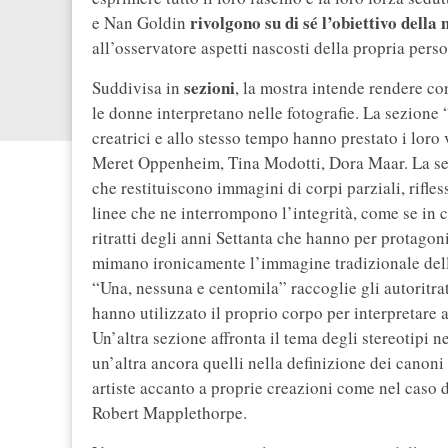
rivolgono su di sé l’obiettivo della
e Nan Goldin
all’osservatore aspetti nascosti della propria perso
sezioni
Suddivisa in
, la mostra intende rendere co
le donne interpretano nelle fotografie. La sezione 
creatrici e allo stesso tempo hanno prestato i loro v
Meret Oppenheim, Tina Modotti, Dora Maar. La sezi
che restituiscono immagini di corpi parziali, rifles
linee che ne interrompono l’integrità, come se in ci
ritratti degli anni Settanta che hanno per protago
mimano ironicamente l’immagine tradizionale dell
“Una, nessuna e centomila” raccoglie gli autoritra
hanno utilizzato il proprio corpo per interpretare 
Un’altra sezione affronta il tema degli stereotipi n
un’altra ancora quelli nella definizione dei canoni
artiste accanto a proprie creazioni come nel caso 
Robert Mapplethorpe.