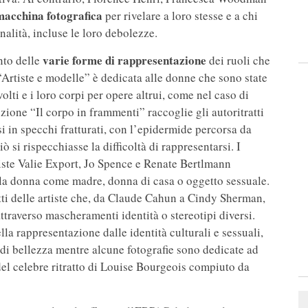
 macchina fotografica
per rivelare a loro stesse e a chi
nalità, incluse le loro debolezze.
varie forme di rappresentazione
nto delle
dei ruoli che
“Artiste e modelle” è dedicata alle donne che sono state
olti e i loro corpi per opere altrui, come nel caso di
one “Il corpo in frammenti” raccoglie gli autoritratti
si in specchi fratturati, con l’epidermide percorsa da
ò si rispecchiasse la difficoltà di rappresentarsi. I
niste Valie Export, Jo Spence e Renate Bertlmann
a donna come madre, donna di casa o oggetto sessuale.
tti delle artiste che, da Claude Cahun a Cindy Sherman,
attraverso mascheramenti identità o stereotipi diversi.
ella rappresentazione dalle identità culturali e sessuali,
 di bellezza mentre alcune fotografie sono dedicate ad
del celebre ritratto di Louise Bourgeois compiuto da