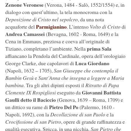
Zenone Veronese
(Verona, 1484 - Salò, 1552/1554) e, in
dialogo con quest’ultimo, la tela monocroma con la
Deposizione di Cristo nel sepolcro
, da una nota
Parmigianino
acquaforte del
. L’intenso
Volto di Cristo
di
Andrea Camassei
(Bevagna, 1602 - Roma, 1649) e la
Cena in Emmaus, preziosa e coeva all’originale di
prima Sala
Tiziano, completano l’ambiente. Nella
affiancano la Pendola del Cardinale, opera dell’orologiaio
Luca Giordano
George Clarke, due capolavori di
(Napoli, 1632 – 1705),
San Giuseppe che contempla il
Bambin Gesù
e
Sant’Anna che insegna a leggere a Maria
bambina
. Tra gli altri dipinti esposti il
Ritratto di Papa
Giovanni Battista
Clemente IX Rospigliosi
eseguito da
Gaulli detto il Baciccio
(Genova, 1639 – Roma, 1709) e
Pietro Del Po
un dittico su rame di
(Palermo, 1610 -
Napoli, 1692), con la
Decollazione di san Paolo
e la
Crocifissione di san Pietro
, opere di grande raffinatezza e
qualità esecutiva. Spicca, in una nicchia,
San Pietro che