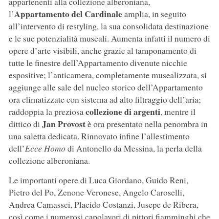
appartenenti alla collezione alberoniana,
Appartamento del Cardinale
l’
amplia, in seguito
all’intervento di restyling, la sua consolidata destinazione
e le sue potenzialità museali. Aumenta infatti il numero di
opere d’arte visibili, anche grazie al tamponamento di
tutte le finestre dell’Appartamento divenute nicchie
espositive; l’anticamera, completamente musealizzata, si
aggiunge alle sale del nucleo storico dell’Appartamento
ora climatizzate con sistema ad alto filtraggio dell’aria;
collezione di argenti
raddoppia la preziosa
, mentre il
Jan Provost
dittico di
è ora presentato nella penombra in
una saletta dedicata. Rinnovato infine l’allestimento
dell’
Ecce Homo
di Antonello da Messina, la perla della
collezione alberoniana.
Le importanti opere di Luca Giordano, Guido Reni,
Pietro del Po, Zenone Veronese, Angelo Caroselli,
Andrea Camassei, Placido Costanzi, Jusepe de Ribera,
così come i numerosi capolavori di pittori fiamminghi che