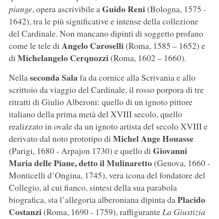
Guido Reni
piange
, opera ascrivibile a
(Bologna, 1575 -
1642), tra le più significative e intense della collezione
del Cardinale. Non mancano dipinti di soggetto profano
Angelo Caroselli
come le tele di
(Roma, 1585 – 1652) e
Michelangelo Cerquozzi
di
(Roma, 1602 – 1660).
seconda Sala
Nella
fa da cornice alla Scrivania e allo
scrittoio da viaggio del Cardinale, il rosso porpora di tre
ritratti di Giulio Alberoni: quello di un ignoto pittore
italiano della prima metà del XVIII secolo, quello
realizzato in ovale da un ignoto artista del secolo XVIII e
Michel Ange Houasse
derivato dal noto prototipo di
Giovanni
(Parigi, 1680 - Arpajon 1730) e quello di
Maria delle Piane, detto il Mulinaretto
(Genova, 1660 -
Monticelli d’Ongina, 1745), vera icona del fondatore del
Collegio, al cui fianco, sintesi della sua parabola
Placido
biografica, sta l’allegoria alberoniana dipinta da
Costanzi
(Roma, 1690 - 1759), raffigurante
La Giustizia