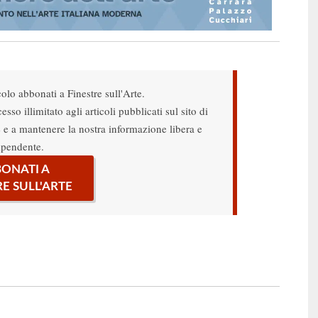
colo abbonati a Finestre sull'Arte.
sso illimitato agli articoli pubblicati sul sito di
re e a mantenere la nostra informazione libera e
ipendente.
ONATI A
RE SULL'ARTE