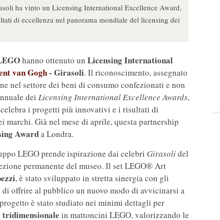
soli ha vinto un Licensing International Excellence Award,
sultati di eccellenza nel panorama mondiale del licensing dei
 LEGO
Licensing International
hanno ottenuto un
ent van Gogh
- Girasoli
. Il riconoscimento, assegnato
one nel settore dei beni di consumo confezionati e non
annuale dei
Licensing International Excellence Awards
,
elebra i progetti più innovativi e i risultati di
i marchi. Già nel mese di aprile, questa partnership
sing Award
a Londra.
ruppo LEGO prende ispirazione dai celebri
Girasoli
del
llezione permanente del museo. Il set LEGO® Art
pezzi
, è stato sviluppato in stretta sinergia con gli
o di offrire al pubblico un nuovo modo di avvicinarsi a
 progetto è stato studiato nei minimi dettagli per
 tridimensionale
in mattoncini LEGO, valorizzando le