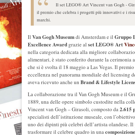
Il set LEGO® Art Vincent van Gogh - Gira
il premio che celebra i progetti più innovativi e i ri
marchi.
Van Gogh Museum
Gruppo
Il
di Amsterdam e il
Excellence Award
set LEGO® Art
Vinc
grazie al
nella categoria dedicata alla migliore collaborazi
alimentari, è stato conferito durante la cerimonia 
che si è svolta il 18 maggio a Las Vegas. Il premio c
eccellenza nel panorama mondiale del licensing de
Brand & Lifestyle Licen
aveva ricevuto anche un
La collaborazione tra il Van Gogh Museum e il G
1889, una delle opere simbolo custodite nella co
2.615 
Vincent van Gogh – Girasoli, composto da
specialisti dell’istituzione museale, con l’obiettiv
uno dei dipinti più celebri dell’artista olandese. Il
composizione
trasformare il celebre quadro in una