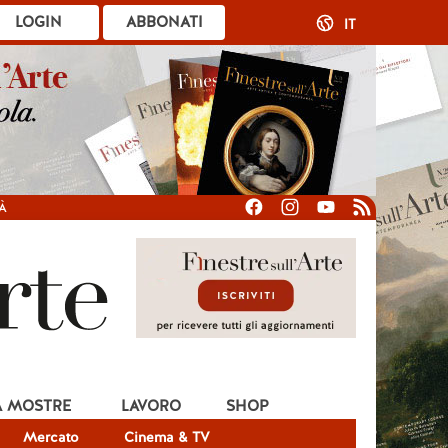
LOGIN
ABBONATI
IT
À
A MOSTRE
LAVORO
SHOP
Mercato
Cinema & TV