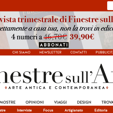
CHI SIAMO
NEWSLETTER
CONTATTI
PUBBLICIT
 MOSTRE
OPINIONI
VIAGGI
DESIGN
TROV
tre
Interviste
Focus
Artigianato
Editoria