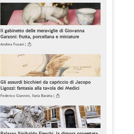
Il gabinetto delle meraviglie di Giovanna
Garzoni: frutta, porcellana e miniature
Andrea Fusani |
Gli assurdi bicchieri da capriccio di Jacopo
Ligozzi: fantasia alla tavola dei Medici
Federico Giannini, Ilaria Baratta |
Palazzo Sinibaldo Fieschi, la dimora progettata