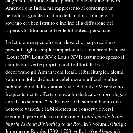
da grandi sconfitte e dalla perdita delle colonie in Nord
America e in India, ma rappresentò al contempo un
periodo di grande fioritura della cultura francese. Il
sovrano era ben istruito e incline alla diffusione del
sapere. Costituì una notevole biblioteca personale.
La letteratura specialistica rileva che i superex libris
presenti sugli esemplari appartenuti ai monarchi francesi
(Louis XIV, Louis XV e Louis XVI) assumono spesso il
carattere di veri e propri marchi editoriali. Essi
decoravano gli Almanacchi Reali, i libri liturgici, alcuni
volumi in folio dedicati a celebrazioni ufficiali e altre
pubblicazioni della stampa reale. A Louis XV venivano
frequentemente offerte opere a lui dedicate o libri rilegati
con il suo stemma “De France”. Gli stemmi hanno una
notevole varietà, e la biblioteca ne conserva diversi
esempi. Opere della sua collezione:
Catalogue de livres
imprimés de la Bibliothèque du Roy
, in 7 volumi, (Parigi:
Imprimerie Royale, 1739–1753, voll. 1–6) e
Almanach