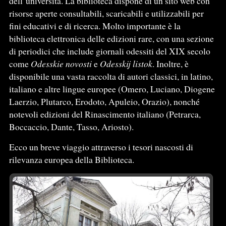
dell’università. La biblioteca dispone di un sito web con
risorse aperte consultabili, scaricabili e utilizzabili per
fini educativi e di ricerca. Molto importante è la
biblioteca elettronica delle edizioni rare, con una sezione
di periodici che include giornali odessiti del XIX secolo
come
Odesskie novosti
e
Odesskij listok
. Inoltre, è
disponibile una vasta raccolta di autori classici, in latino,
italiano e altre lingue europee (Omero, Luciano, Diogene
Laerzio, Plutarco, Erodoto, Apuleio, Orazio), nonché
notevoli edizioni del Rinascimento italiano (Petrarca,
Boccaccio, Dante, Tasso, Ariosto).
Ecco un breve viaggio attraverso i tesori nascosti di
rilevanza europea della Biblioteca.