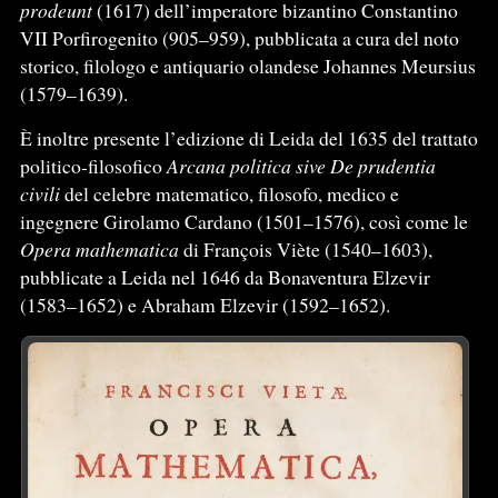
prodeunt
(1617) dell’imperatore bizantino Constantino
VII Porfirogenito (905–959), pubblicata a cura del noto
storico, filologo e antiquario olandese Johannes Meursius
(1579–1639).
È inoltre presente l’edizione di Leida del 1635 del trattato
politico-filosofico
Arcana politica sive De prudentia
civili
del celebre matematico, filosofo, medico e
ingegnere Girolamo Cardano (1501–1576), così come le
Opera mathematica
di François Viète (1540–1603),
pubblicate a Leida nel 1646 da Bonaventura Elzevir
(1583–1652) e Abraham Elzevir (1592–1652).