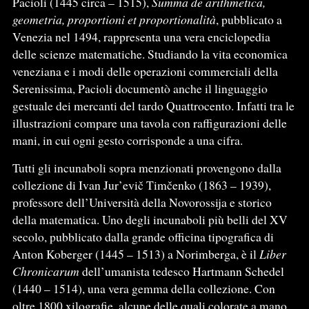
Pacioli (1445 circa – 1515),
Summa de arithmetica,
geometria, proportioni et proportionalità
, pubblicato a
Venezia nel 1494, rappresenta una vera enciclopedia
delle scienze matematiche. Studiando la vita economica
veneziana e i modi delle operazioni commerciali della
Serenissima, Pacioli documentò anche il linguaggio
gestuale dei mercanti del tardo Quattrocento. Infatti tra le
illustrazioni compare una tavola con raffigurazioni delle
mani, in cui ogni gesto corrisponde a una cifra.
Tutti gli incunaboli sopra menzionati provengono dalla
collezione di Ivan Jur’evič Timčenko (1863 – 1939),
professore dell’Università della Novorossija e storico
della matematica. Uno degli incunaboli più belli del XV
secolo, pubblicato dalla grande officina tipografica di
Anton Koberger (1445 – 1513) a Norimberga, è il
Liber
Chronicarum
dell’umanista tedesco Hartmann Schedel
(1440 – 1514), una vera gemma della collezione. Con
oltre 1800 xilografie, alcune delle quali colorate a mano,