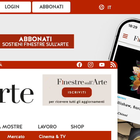
LOGIN
ABBONATI
IT
À
A MOSTRE
LAVORO
SHOP
Mercato
Cinema & TV