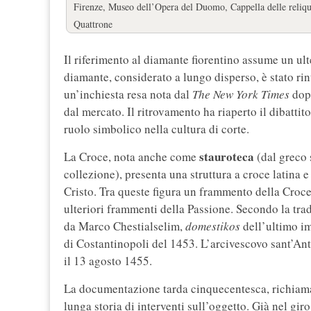
Firenze, Museo dell’Opera del Duomo, Cappella delle reliqu
Quattrone
Il riferimento al diamante fiorentino assume un ulte
diamante, considerato a lungo disperso, è stato ri
un’inchiesta resa nota dal
The New York Times
dopo
dal mercato. Il ritrovamento ha riaperto il dibatti
ruolo simbolico nella cultura di corte.
stauroteca
La Croce, nota anche come
(dal greco s
collezione), presenta una struttura a croce latina e
Cristo. Tra queste figura un frammento della Croce
ulteriori frammenti della Passione. Secondo la tradi
da Marco Chestialselim,
domestikos
dell’ultimo im
di Costantinopoli del 1453. L’arcivescovo sant’Ant
il 13 agosto 1455.
La documentazione tarda cinquecentesca, richiama
lunga storia di interventi sull’oggetto. Già nel gir