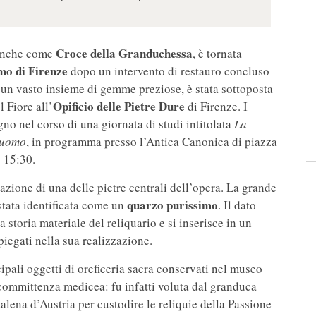
Croce della Granduchessa
 anche come
, è tornata
mo di Firenze
dopo un intervento di restauro concluso
n un vasto insieme di gemme preziose, è stata sottoposta
Opificio delle Pietre Dure
 Fiore all’
di Firenze. I
ugno nel corso di una giornata di studi intitolata
La
Duomo
, in programma presso l’Antica Canonica di piazza
e 15:30.
cazione di una delle pietre centrali dell’opera. La grande
quarzo purissimo
 stata identificata come un
. Il dato
 storia materiale del reliquario e si inserisce in un
mpiegati nella sua realizzazione.
ipali oggetti di oreficeria sacra conservati nel museo
a committenza medicea: fu infatti voluta dal granduca
lena d’Austria per custodire le reliquie della Passione