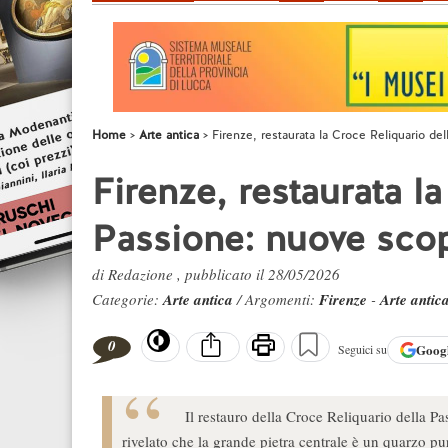
Home
Arte antica
Firenze, restaurata la Croce Reliquario de
Firenze, restaurata l
Passione: nuove sco
di Redazione , pubblicato il 28/05/2026
Categorie:
Arte antica
/ Argomenti:
Firenze
-
Arte antic
0
Goog
Seguici su
Il restauro della Croce Reliquario della 
rivelato che la grande pietra centrale è un quarzo p