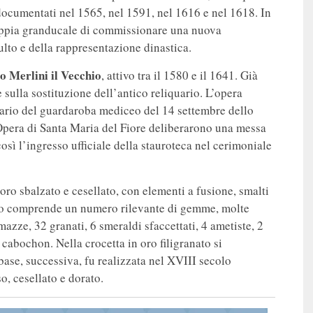
, documentati nel 1565, nel 1591, nel 1616 e nel 1618. In
 coppia granducale di commissionare una nuova
culto e della rappresentazione dinastica.
 Merlini il Vecchio
, attivo tra il 1580 e il 1641. Già
 sulla sostituzione dell’antico reliquario. L’opera
ntario del guardaroba mediceo del 14 settembre dello
’Opera di Santa Maria del Fiore deliberarono una messa
sì l’ingresso ufficiale della stauroteca nel cerimoniale
 oro sbalzato e cesellato, con elementi a fusione, smalti
ivo comprende un numero rilevante di gemme, molte
mazze, 32 granati, 6 smeraldi sfaccettati, 4 ametiste, 2
cabochon. Nella crocetta in oro filigranato si
 base, successiva, fu realizzata nel XVIII secolo
, cesellato e dorato.