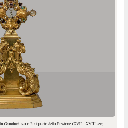
a Granduchessa o Reliquario della Passione (XVII - XVIII sec;