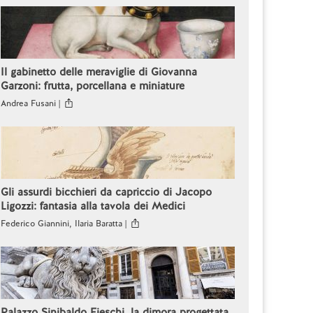
Il gabinetto delle meraviglie di Giovanna
Garzoni: frutta, porcellana e miniature
Andrea Fusani |
Gli assurdi bicchieri da capriccio di Jacopo
Ligozzi: fantasia alla tavola dei Medici
Federico Giannini, Ilaria Baratta |
Palazzo Sinibaldo Fieschi, la dimora progettata