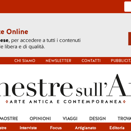
CHI SIAMO
NEWSLETTER
CONTATTI
PUBBLICIT
 MOSTRE
OPINIONI
VIAGGI
DESIGN
TROV
tre
Interviste
Focus
Artigianato
Editoria