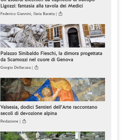
Ligozzi: fantasia alla tavola dei Medici
Federico Giannini, Ilaria Baratta |
Palazzo Sinibaldo Fieschi, la dimora progettata
da Scamozzi nel cuore di Genova
Giorgio Dellacasa |
Valsesia, dodici Sentieri dell’Arte raccontano
secoli di devozione alpina
Redazione |