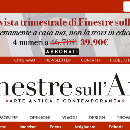
CHI SIAMO
NEWSLETTER
CONTATTI
PUBBLICIT
 MOSTRE
OPINIONI
VIAGGI
DESIGN
TROV
tre
Interviste
Focus
Artigianato
Editoria