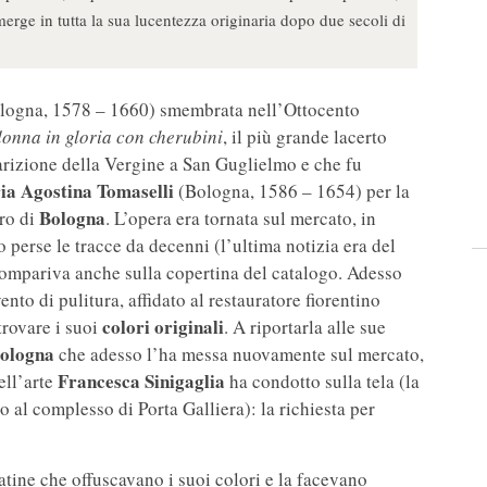
erge in tutta la sua lucentezza originaria dopo due secoli di
logna, 1578 – 1660) smembrata nell’Ottocento
onna in gloria con cherubini
, il più grande lacerto
arizione della Vergine a San Guglielmo e che fu
a Agostina Tomaselli
(Bologna, 1586 – 1654) per la
Bologna
tro di
. L’opera era tornata sul mercato, in
 perse le tracce da decenni (l’ultima notizia era del
 compariva anche sulla copertina del catalogo. Adesso
nto di pulitura, affidato al restauratore fiorentino
colori originali
trovare i suoi
. A riportarla alle sue
ologna
che adesso l’ha messa nuovamente sul mercato,
Francesca Sinigaglia
ell’arte
ha condotto sulla tela (la
o al complesso di Porta Galliera): la richiesta per
patine che offuscavano i suoi colori e la facevano