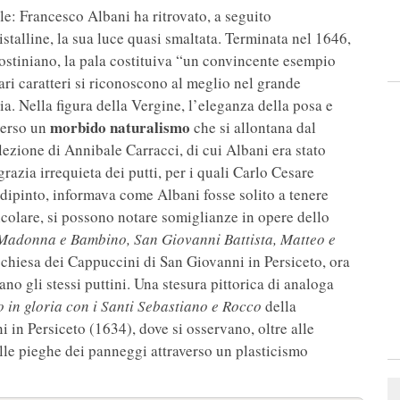
le: Francesco Albani ha ritrovato, a seguito
ristalline, la sua luce quasi smaltata. Terminata nel 1646,
stiniano, la pala costituiva “un convincente esempio
ari caratteri si riconoscono al meglio nel grande
. Nella figura della Vergine, l’eleganza della posa e
morbido naturalismo
averso un
che si allontana dal
ezione di Annibale Carracci, di cui Albani era stato
razia irrequieta dei putti, per i quali Carlo Cesare
 dipinto, informava come Albani fosse solito a tenere
icolare, si possono notare somiglianze in opere dello
Madonna e Bambino, San Giovanni Battista, Matteo e
chiesa dei Cappuccini di San Giovanni in Persiceto, ora
no gli stessi puttini. Una stesura pittorica di analoga
in gloria con i Santi Sebastiano e Rocco
della
 in Persiceto (1634), dove si osservano, oltre alle
lle pieghe dei panneggi attraverso un plasticismo