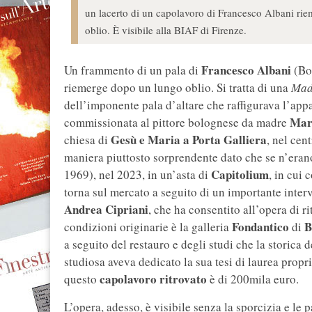
un lacerto di un capolavoro di Francesco Albani riem
oblio. È visibile alla BIAF di Firenze.
Francesco Albani
Un frammento di un pala di
(Bo
riemerge dopo un lungo oblio. Si tratta di una
Mad
dell’imponente pala d’altare che raffigurava l’app
Mari
commissionata al pittore bolognese da madre
Gesù e Maria a Porta Galliera
chiesa di
,
nel cen
maniera piuttosto sorprendente dato che se n’erano
Capitolium
1969), nel 2023, in un’asta di
, in cui
torna sul mercato a seguito di un importante interve
Andrea Cipriani
, che ha consentito all’opera di ri
Fondantico
B
condizioni originarie è la galleria
di
a seguito del restauro e degli studi che la storica d
studiosa aveva dedicato la sua tesi di laurea propri
capolavoro ritrovato
questo
è di 200mila euro.
L’opera, adesso, è visibile senza la sporcizia e le 