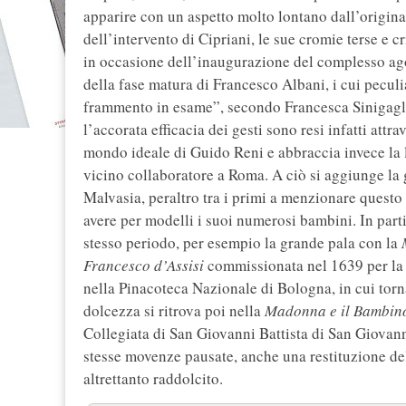
apparire con un aspetto molto lontano dall’origina
dell’intervento di Cipriani, le sue cromie terse e c
in occasione dell’inaugurazione del complesso ago
della fase matura di Francesco Albani, i cui peculi
frammento in esame”, secondo Francesca Sinigaglia
l’accorata efficacia dei gesti sono resi infatti attr
mondo ideale di Guido Reni e abbraccia invece la l
vicino collaboratore a Roma. A ciò si aggiunge la g
Malvasia, peraltro tra i primi a menzionare questo
avere per modelli i suoi numerosi bambini. In part
stesso periodo, per esempio la grande pala con la
Francesco d’Assisi
commissionata nel 1639 per la 
nella Pinacoteca Nazionale di Bologna, in cui torna
dolcezza si ritrova poi nella
Madonna e il Bambino 
Collegiata di San Giovanni Battista di San Giovanni
stesse movenze pausate, anche una restituzione de
altrettanto raddolcito.