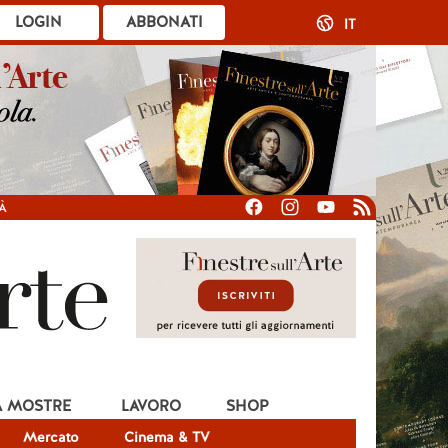
LOGIN
ABBONATI
IT
À
A MOSTRE
LAVORO
SHOP
Mercato
Cinema & TV