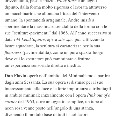
orizzontalità, peso e spazio.
Hour Rose
è un legno
dipinto, dalla forma molto rigorosa e lavorata attraverso
un macchinario che allontana l’idea dell’intervento
umano, la spontaneità artigianale. Andre iniziò a
sperimentare la massima essenzialità della forma con le
sue “sculture-pavimenti” dal 1968. All’anno successivo si
data
144 Lead Square
, opera
site-specific
. Utilizzando
lastre squadrate, la scultura si caratterizza per la sua
floorness
(pavimentalità), come un puro spazio-luogo
dove cui lo spettatore può camminare e fruirne
un’esperienza sensoriale diretta e inedita.
Dan Flavin
operò nell’ambito del Minimalismo a partire
dagli anni Sessanta. La sua opera si distinse per il suo
interessamento alla luce e la forte importanza attribuitagli
in ambito minimal: inizialmente con l’opera
Pink out of a
corner
del 1963, dove un oggetto semplice, un tubo al
neon rosa venne posto nell’angolo di una stanza,
divenendo il modulo base di tutti i suoi lavori