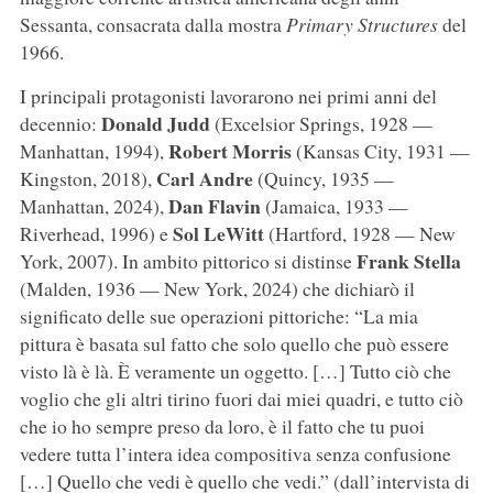
Sessanta, consacrata dalla mostra
Primary Structures
del
1966.
I principali protagonisti lavorarono nei primi anni del
Donald Judd
decennio:
(Excelsior Springs, 1928 —
Robert Morris
Manhattan, 1994),
(Kansas City, 1931 —
Carl Andre
Kingston, 2018),
(Quincy, 1935 —
Dan Flavin
Manhattan, 2024),
(Jamaica, 1933 —
Sol LeWitt
Riverhead, 1996) e
(Hartford, 1928 — New
Frank Stella
York, 2007). In ambito pittorico si distinse
(Malden, 1936 — New York, 2024) che dichiarò il
significato delle sue operazioni pittoriche: “La mia
pittura è basata sul fatto che solo quello che può essere
visto là è là. È veramente un oggetto. […] Tutto ciò che
voglio che gli altri tirino fuori dai miei quadri, e tutto ciò
che io ho sempre preso da loro, è il fatto che tu puoi
vedere tutta l’intera idea compositiva senza confusione
[…] Quello che vedi è quello che vedi.” (dall’intervista di