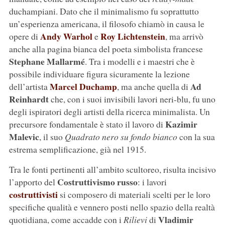
duchampiani. Dato che il minimalismo fu soprattutto
un’esperienza americana, il filosofo chiamò in causa le
Andy Warhol
Roy Lichtenstein
opere di
e
, ma arrivò
anche alla pagina bianca del poeta simbolista francese
Stephane Mallarm
é
. Tra i modelli e i maestri che è
possibile individuare figura sicuramente la lezione
Marcel Duchamp
Ad
dell’artista
, ma anche quella di
Reinhardt
che, con i suoi invisibili lavori neri-blu, fu uno
degli ispiratori degli artisti della ricerca minimalista. Un
Kazimir
precursore fondamentale è stato il lavoro di
Malevic
, il suo
Quadrato nero su fondo bianco
con la sua
estrema semplificazione, già nel 1915.
Tra le fonti pertinenti all’ambito scultoreo, risulta incisivo
Costruttivismo russo
l’apporto del
: i lavori
costruttivisti
si composero di materiali scelti per le loro
specifiche qualità e vennero posti nello spazio della realtà
Vladimir
quotidiana, come accadde con i
Rilievi
di