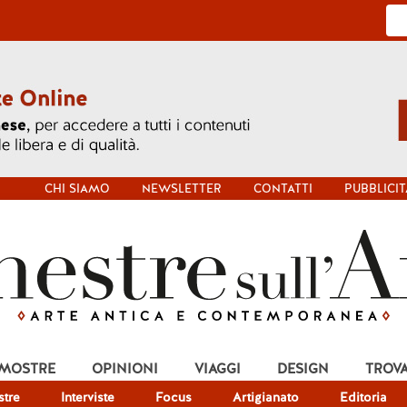
CHI SIAMO
NEWSLETTER
CONTATTI
PUBBLICIT
 MOSTRE
OPINIONI
VIAGGI
DESIGN
TROV
tre
Interviste
Focus
Artigianato
Editoria