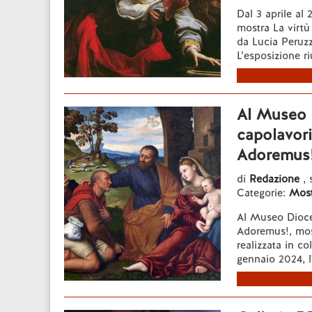
Dal 3 aprile al
mostra La virtù 
da Lucia Peruzz
L’esposizione ri
Al Museo 
capolavori
Adoremus
di
Redazione
, 
Categorie:
Most
Al Museo Dioces
Adoremus!, most
realizzata in co
gennaio 2024, l