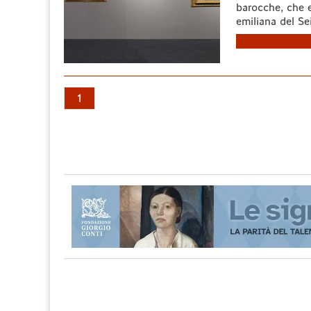
barocche, che e
emiliana del Sei
1