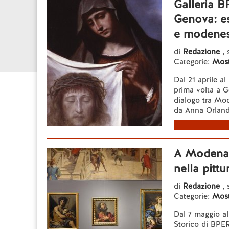
Galleria B
Genova: es
e modene
di
Redazione
, 
Categorie:
Most
Dal 21 aprile a
prima volta a G
dialogo tra Mod
da Anna Orlando
A Modena 
nella pitt
di
Redazione
,
Categorie:
Most
Dal 7 maggio al
Storico di BPE