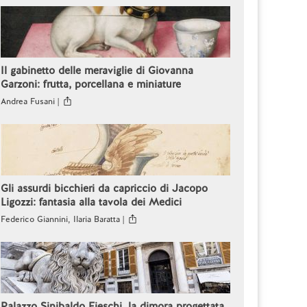
Il gabinetto delle meraviglie di Giovanna
Garzoni: frutta, porcellana e miniature
Andrea Fusani |
Gli assurdi bicchieri da capriccio di Jacopo
Ligozzi: fantasia alla tavola dei Medici
Federico Giannini, Ilaria Baratta |
Palazzo Sinibaldo Fieschi, la dimora progettata