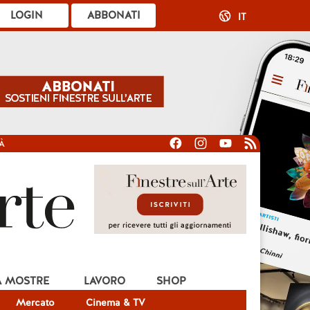
LOGIN
ABBONATI
IT
À
A MOSTRE
LAVORO
SHOP
Mercato
Cinema & TV