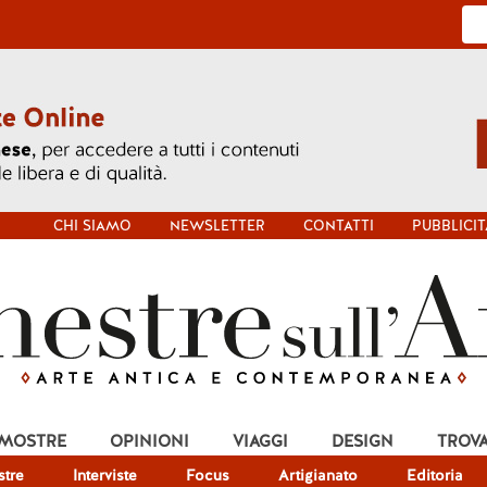
CHI SIAMO
NEWSLETTER
CONTATTI
PUBBLICIT
 MOSTRE
OPINIONI
VIAGGI
DESIGN
TROV
tre
Interviste
Focus
Artigianato
Editoria