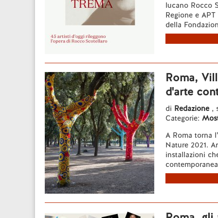
lucano Rocco Sc
Regione e APT B
della Fondazion
Roma, Vil
d'arte co
di
Redazione
, 
Categorie:
Most
A Roma torna l
Nature 2021. A
installazioni c
contemporanea. 
Roma, gli 