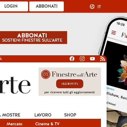
LOGIN
ABBONATI
IT
À
A MOSTRE
LAVORO
SHOP
Mercato
Cinema & TV