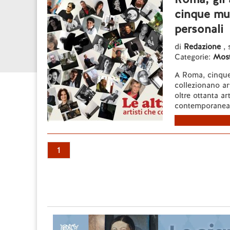
cinque mus
personali
di
Redazione
,
Categorie:
Most
A Roma, cinque 
collezionano art
oltre ottanta ar
contemporanea, 
1