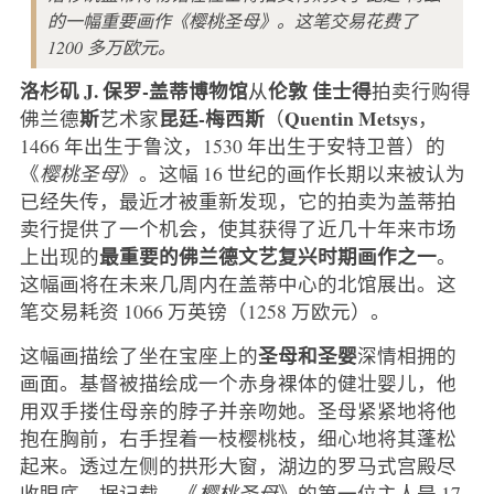
的一幅重要画作《樱桃圣母》。这笔交易花费了
1200 多万欧元。
洛杉矶
J. 保罗-盖蒂博物馆
伦敦
佳士得
从
拍卖行购得
斯
昆廷-梅西斯
Quentin Metsys
佛兰德
艺术家
（
，
1466 年出生于鲁汶，1530 年出生于安特卫普）的
《
樱桃圣母
》。这幅 16 世纪的画作长期以来被认为
已经失传，最近才被重新发现，它的拍卖为盖蒂拍
卖行提供了一个机会，使其获得了近几十年来市场
最重要的佛兰德文艺复兴时期画作之一
上出现的
。
这幅画将在未来几周内在盖蒂中心的北馆展出。这
笔交易耗资 1066 万英镑（1258 万欧元）。
圣母和圣婴
这幅画描绘了坐在宝座上的
深情相拥的
画面。基督被描绘成一个赤身裸体的健壮婴儿，他
用双手搂住母亲的脖子并亲吻她。圣母紧紧地将他
抱在胸前，右手捏着一枝樱桃枝，细心地将其蓬松
起来。透过左侧的拱形大窗，湖边的罗马式宫殿尽
收眼底。据记载，《
樱桃圣母
》的第一位主人是 17