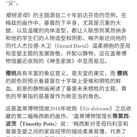
“父”。
樱桃圣母
》的主题源自二十年前达芬奇的范例。在
梅兹的画作中，基督的下半身，尤其是沉重的大
腿，以及温暖的肉体造型，都让人联想到莱昂纳多
和他的学生们的人物造型和阴影。梅齐斯还向他的
同代人杰拉德-大卫（Gerard David）温柔拥抱的圣母
和圣婴主题的发展致敬，并配以静物，这在盖蒂博
物馆最近收购的《神圣家族》中显而易见。
樱桃
樱桃
具有丰富的象征意义，是天堂的果实，而
的颜色则预示着基督在十字架上受难和牺牲的鲜
血。前景的静物画阐述了基督未来牺牲的主题，黄
色的苹果指的是基督作为新亚当的角色。
这是盖蒂博物馆继2018年收购《
Vir dolorum
》之后收
蒂莫西-
藏的第二幅梅西斯的画作。"盖蒂博物馆馆长
波茨（Timothy Potts
）说："梅西斯对圣母玛利亚和
基督圣婴之间的家庭纽带的描绘柔美易懂，代表了