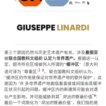
曼图亚
第三个原因仍然与历史艺术遗产有关，涉及
联合国教科文组织
认定
世界遗产。
被
为
根据这一认
"缓冲区
定，超市所在区域被列入所谓的
“（意大利
）5
语可译为 ”尊重区"
， 联合国教科文组织认为，
“缓冲区的作用是保证对世界遗产地的额外保护”，这
是因为 "许 多世界遗产地面临着直接或间接由其缓冲
区状况引起的问题。缓冲区内的新建筑可能会对遗
"
"6
址产生影响，并可能威胁到其
突出的
普遍价值
：
最后一个词简化为 "
突出的
普遍价值"，我们指的是