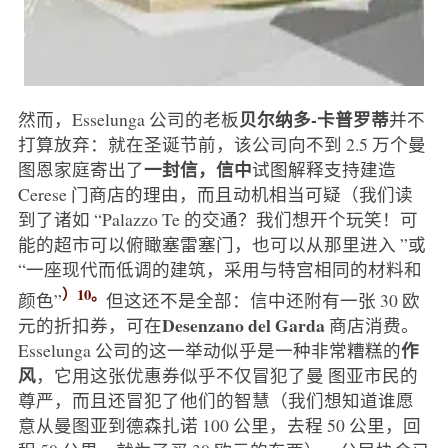
贝尔纳多-卡普罗蒂
然而，Esselunga 公司的老板
并不
打算放弃：就在圣诞节前，该公司向不到 2.5 万个曼
一封信，信中
图恩家庭寄出了
试图解释支持建造
Cerese 门商店的理由，而且动机相当可疑（我们读
到了诸如 “Palazzo Te 的交通？我们想开个玩笑！可
能的超市可以俯瞰塞雷塞门，也可以从那里进入 ”或
“一座现代而低调的建筑，采用与特宫相同的材料和
）10。
颜色”
但这还不是全部：信中还附有一张 30 欧
Desenzano del Garda
元的折扣券，可在
商店消费。
作
Esselunga 公司的这一举动似乎是一种非常糟糕的
风
，它用这张优惠券似乎不仅冒犯了曼 图亚市民的
尊严，而且还冒犯了他们的智慧（我们想知道谁愿
意从曼图亚到德森扎诺 100 公里，去程 50 公里，回