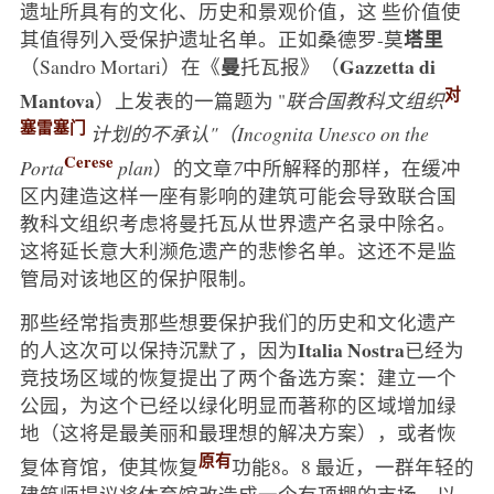
遗址所具有的文化、历史和景观价值，这 些价值使
塔里
其值得列入受保护遗址名单。正如桑德罗-莫
曼
Gazzetta di
（Sandro Mortari）在《
托瓦报》（
对
Mantova
）上发表的一篇题为 "
联合国教科文组织
塞雷塞门
计划的不承认"（Incognita Unesco on the
Cerese
Porta
plan
）的文章
7
中所解释的那样，在缓冲
区内建造这样一座有影响的建筑可能会导致联合国
教科文组织考虑将曼托瓦从世界遗产名录中除名。
这将延长意大利濒危遗产的悲惨名单。这还不是监
管局对该地区的保护限制。
那些经常指责那些想要保护我们的历史和文化遗产
Italia Nostra
的人这次可以保持沉默了，因为
已经为
竞技场区域的恢复提出了两个备选方案：建立一个
公园，为这个已经以绿化明显而著称的区域增加绿
地（这将是最美丽和最理想的解决方案），或者恢
原有
复体育馆，使其恢复
功能8。8 最近，一群年轻的