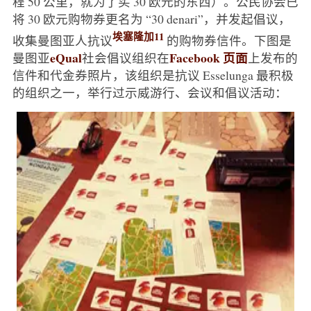
程 50 公里，就为了买 30 欧元的东西）。公民协会已
将 30 欧元购物券更名为 “30 denari”，并发起倡议，
埃塞隆加11
收集曼图亚人抗议
的购物券信件。下图是
eQual
Facebook 页面
曼图亚
社会倡议组织在
上发布的
信件和代金券照片，该组织是抗议 Esselunga 最积极
的组织之一，举行过示威游行、会议和倡议活动：