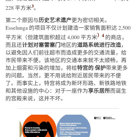
3
228 平方米
。
历史艺术遗产
第二个原因与
更为密切相关。
Esselunga 的项目不仅计划建造一家销售面积达 2,500
）4
平方米（但建筑面积超过 4,000 平方米
的商店，
计划对塞雷塞门
道路系统进行改造
而且还
地区的
，
以避免因人们前往超市而造成更多的交通流量，给
市民带来不便。该地区的交通本来就不太顺畅，再
特宫的
保护
加上烟雾和污染的增加，将给
带来更多
的问题。当然，更不用说给附近居民带来的不便
了。而事实上，特宫将成为新环形路、新铁路地铁
享乐居所
和其他设施的中心：对于一座作为
而诞生
的宫殿来说，这并不坏。