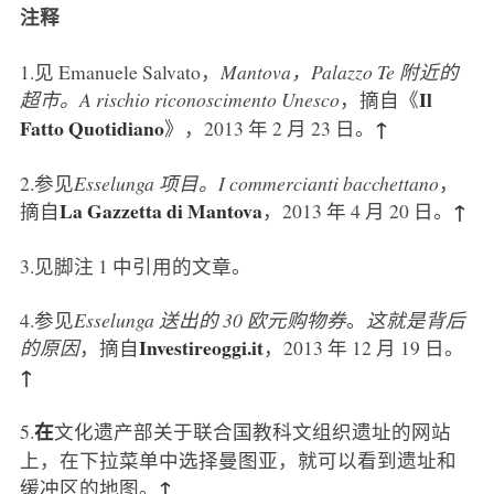
注释
1
.见 Emanuele Salvato，
Mantova，Palazzo Te 附近的
Il
超市。A rischio riconoscimento Unesco
，摘自《
Fatto Quotidiano
↑
》，2013 年 2 月 23 日。
2
.参见
Esselunga 项目。I commercianti bacchettano
，
La Gazzetta di Mantova
↑
摘自
，2013 年 4 月 20 日。
3
.见脚注 1 中引用的文章。
4
.参见
Esselunga 送出的 30 欧元购物券
。
这就是背后
Investireoggi.it
的原因
，摘自
，2013 年 12 月 19 日。
↑
在
5
.
文化遗产部关于联合国教科文组织遗址的网站
上，在下拉菜单中选择曼图亚，就可以看到遗址和
↑
缓冲区的地图。