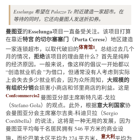
Esselunga 希望在 Palazzo Te 附近建造一家超市。在
等待的同时，它还向曼图人发送折扣券。
曼图亚
Esselunga
的
项目一直备受关注。该项目打算
特宫
的切尔塞塞门
Porta
Cerese
在靠近
（
）地区建造
体育馆1
一家连锁超市，以取代破旧的
。总结过去几个
拒绝
月的情况，
该项目的理由是什么？首先是纯粹
的经济原因。一般来说，像这样的倡议一开始都以
“创造就业机会 ”为借口，但通常没有人考虑到实际
大规模的
上会失去多少就业机会，因为众所周知，
有组织分销
会损害小商店和邻里商店的利益。这是
Confcommercio2
曼图亚分部主席斯特凡诺-戈拉
意大利国家
（Stefano Gola）的观点。此外，根据
协
会曼图亚分会主席塞尔吉奥-科迪贝拉（Sergio
Cordibella）的说法，这将是一种无用的发展，因为
曼图亚平均每千名居民拥有 546 平方米的商业设
意大利
施，而伦巴第大区平均为 274 平方米，
平均为