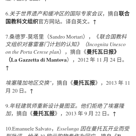
联合
6
.
关于世界遗产和缓冲区的国际专家会议
，摘自
国教科文组织
↑
官方网站。译自英文。
7
.桑德罗-莫塔里（Sandro Mortari），《
联合国教科
文组织对塞雷塞门计划的认知》（Incognita Unesco
曼托瓦日报》
on the Porta Cerese plan
），摘自《
（La Gazzetta di Mantova
），2012 年 11 月 24 日。
↑
曼托瓦报
埃塞隆加地区交换"，
摘自《
》，2013 年 11
↑
月 20 日。
9
.
年轻建筑师重新设计曼图亚。他们拒绝了埃塞隆
曼托瓦报
↑
加
，摘自《
》，2013 年 9 月 22 日。
10
.Emanuele Salvato，
Esselunga 因在曼托瓦开业而受
Il
到批评。给予 30 欧元购物券作为回应，
摘自《