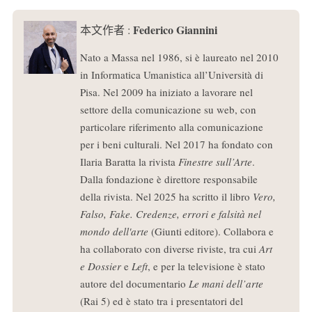
Federico Giannini
本文作者 :
Nato a Massa nel 1986, si è laureato nel 2010
in Informatica Umanistica all’Università di
Pisa. Nel 2009 ha iniziato a lavorare nel
settore della comunicazione su web, con
particolare riferimento alla comunicazione
per i beni culturali. Nel 2017 ha fondato con
Ilaria Baratta la rivista
Finestre sull’Arte
.
Dalla fondazione è direttore responsabile
della rivista. Nel 2025 ha scritto il libro
Vero,
Falso, Fake. Credenze, errori e falsità nel
mondo dell'arte
(Giunti editore). Collabora e
ha collaborato con diverse riviste, tra cui
Art
e Dossier
e
Left
, e per la televisione è stato
autore del documentario
Le mani dell’arte
(Rai 5) ed è stato tra i presentatori del