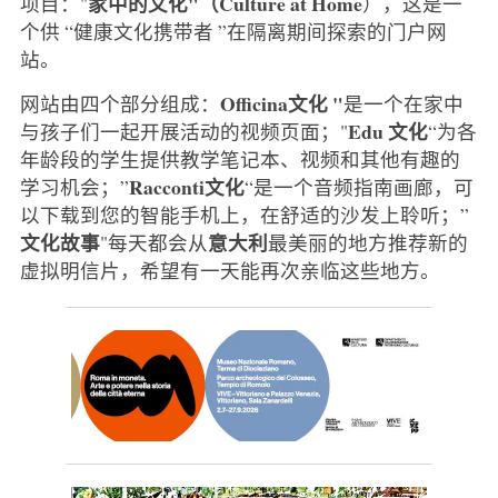
家中的文化"（Culture at Home
项目："
），这是一
个供 “健康文化携带者 ”在隔离期间探索的门户网
站。
Officina文化 "
网站由四个部分组成：
是一个在家中
Edu
文化
与孩子们一起开展活动的视频页面；"
“为各
年龄段的学生提供教学笔记本、视频和其他有趣的
Racconti文化
学习机会；”
“是一个音频指南画廊，可
以下载到您的智能手机上，在舒适的沙发上聆听；”
文化故事
意大利
"每天都会从
最美丽的地方推荐新的
虚拟明信片，希望有一天能再次亲临这些地方。