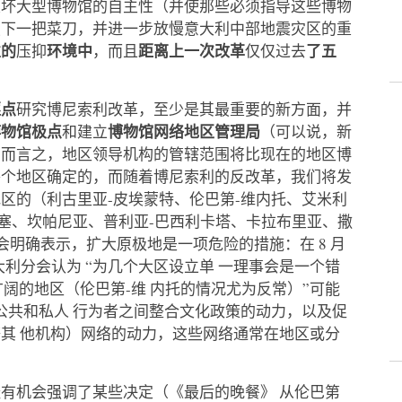
破坏大型博物馆的自主性（并使那些必须指导这些博物
投下一把菜刀，并进一步放慢意大利中部地震灾区的重
性的
环境中
距离上一次改革
了五
压抑
，而且
仅仅过去
逐点
研究博尼索利改革，至少是其最重要的新方面，并
博物馆极点
博物馆网络地区管理局
和建立
（可以说，新
简而言之，地区领导机构的管辖范围将比现在的地区博
各个地区确定的，而随着博尼索利的反改革，我们将发
区的（利古里亚-皮埃蒙特、伦巴第-维内托、艾米利
利塞、坎帕尼亚、普利亚-巴西利卡塔、卡拉布里亚、撒
会明确表示，扩大原极地是一项危险的措施：在 8 月
利分会认为 “为几个大区设立单 一理事会是一个错
广阔的地区（伦巴第-维 内托的情况尤为反常）”可能
公共和私人 行为者之间整合文化政策的动力，以及促
其 他机构）网络的动力，这些网络通常在地区或分
有机会强调了某些决定（《最后的晚餐》 从伦巴第