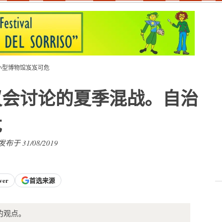
小型博物馆岌岌可危
议会讨论的夏季混战。自治
危
 发布于 31/08/2019
ver
首选来源
的观点。