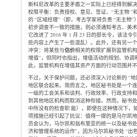
斯科尼改革的主要矛盾之一实际上已经得到解决，即 
权限平衡：负责授权、意见、签证、“无主物 
的 “区域经理”（即，考古学家将负责 “无主
初步调查不一致的措施，则必须通知考古、美
它改进了 2016 年 1 月 23 日的部长令，该
些内容上产生了一些混乱）。此外，还有另一
估价
冲突：将某些与
相关的权限扩展到监管机构
增值”，但同时也指出，增值活动的规划、协调
此，监管机构在增值其资产方面的行动范围并
不过，关于保护问题，还必须深入讨论新的 “地区
地区联合起来。简而言之，地区秘书处是一个
一级的工会关系和谈判、行政效率、行政支持
到其他地区机构而取消这种衔接。然而，秘书
中所没有的检查职 能），即使在这种情况下，
项措施已经引起了抗议：值得一提的是马尔凯地区文化
员会认为，马尔凯和翁布里亚的统一以及秘书处
济和管理系统的运作”，因为马尔凯秘书处 “