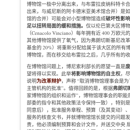
博物馆一极中分离出来，与布雷拉皮纳科特卡合
出来，与威尼斯的阿卡德米亚美术馆合并）是
破坏性影
馆的合并）可能会对小型博物馆造成
足以扭转局面的缓和措施。
仅以伦巴第大区博
（Cenacolo Vinciano）每年拥有近 400 
其他博物馆提供了氧气，因为弗朗切斯基尼改
基金的 20%）将重新分配给属于该大区的所有博物
博物馆，而在移交给布雷拉之后，几乎所有的
在博物馆问题上，博尼索利部长的愿望一直是
将影响博物馆的自主权
望将得以实现。此举
，
为改革辩护
说明
，声称 “取消博物馆理事会是
弗朗切
主管机构的批准”。值得回顾的是，根据
家博物馆的组织和运作”，博物馆理事会的职能
部委的指令和其他政策法令保持一致），特别
同意后），批准服务章程、预算（及其变动）
服务的核查文书，并就博物馆馆长提交的问题
责，他必须编制预算和会计文件，并送交中央 