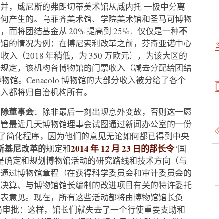
并，威尼斯的弗朗切蒂美术馆从威内托 一极中分离
如何产生的。乌菲齐美术馆、学院美术馆和圣马可博物
响
不
，而将团结基金从 20% 提高到 25%，仅仅是一种
物馆的情况为例：在博尼索利改革之前，芬奇亚诺中心
万欧元的收入（2018 年稍低，为 350 万欧元），为该大区的
革规定，该机构各博物馆的门票收入（减去分配给团结
馆。Cenacolo 博物馆的大部分收入被分给了各个
收入都将归自治机构所有。
废除董事会
：除非最后一刻出现意外变故，否则这一愿
尽管最近几天博物馆理事会试图通过新闻办公室的一份
为了简化程序，因为他们的意见无论如何都已得到中央
斯基尼改革的
2014 年 12 月 23 日的部长令
规定和
“国
是确定和规划博物馆活动的研究路线和技术方向（与
是通过博物馆章程（在获得科学委员会和审计委员会的
、决算、与博物馆馆长编制的改进项目有关的特许委托
发表意见。现在，所有这些活动都将由博物馆馆长负
局审批：这样，馆长们就失去了一个行使重要支助和