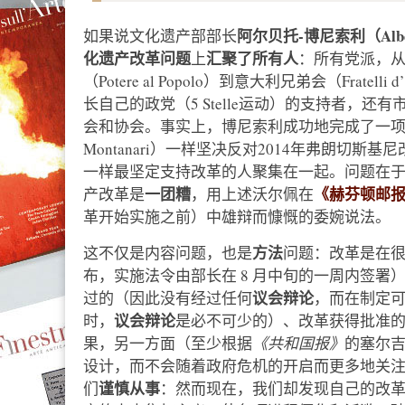
阿尔贝托-博尼索利（Alberto
如果说文化遗产部部长
化遗产改革问题
汇聚了所有人
上
：所有党派，从
（Potere al Popolo）到意大利兄弟会（Fratelli 
长自己的政党（5 Stelle运动）的支持者，
会和协会。事实上，博尼索利成功地完成了一项极
Montanari）一样坚决反对2014年弗朗切斯基尼改
一样最坚定支持改革的人聚集在一起。问题在
一团糟
《赫芬顿邮
产改革是
，用上述沃尔佩在
革开始实施之前）中雄辩而慷慨的委婉说法。
方法
这不仅是内容问题，也是
问题：改革是在很
布，实施法令由部长在 8 月中旬的一周内签署
议会辩论
过的（因此没有经过任何
，而在制定
议会辩论
时，
是必不可少的）、改革获得批准
果，另一方面（至少根据
《共和国报》
的塞尔吉奥
设计，而不会随着政府危机的开启而更多地关
谨慎从事
们
：然而现在，我们却发现自己的改