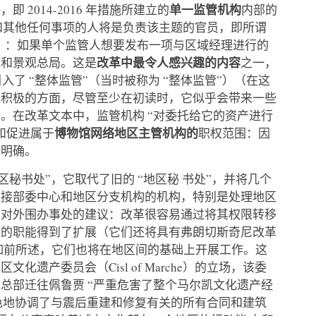
单一监管机构
2014-2016 年措施所建立的
内部的
”和其他任何事项的人将是负责该主题的官员，即所谓
物”）：如果单个监管人想要发布一项与区域经理进行的
改革中最令人感兴趣的内容
术和景观总局。这是
之一，
法令引入了 “整体监管”（当时被称为 “整体监管”）（在这
个积极的方面，尽管至少在初读时，它似乎会带来一些
。在改革文本中，监管机构 “对委托给它的资产进行
博物馆网络地区主管机构的
和促进属于
职权范围：因
不明确。
秘书处”，它取代了旧的 “地区秘 书处”，并将几个
连接部委中心和地区分支机构的机构，特别是处理地区
和对外围办事处的建议：改革很容易通过将其权限转移
处的职能得到了扩展（它们还将具有弗朗切斯奇尼改革
如前所述，它们也将在地区间的基础上开展工作。这
遗产委员会（Cisl of Marche）的立场，该委
总部迁往佩鲁贾 “严重危害了整个马尔凯文化遗产经
出色地协调了与震后重建和修复有关的所有合同和建筑