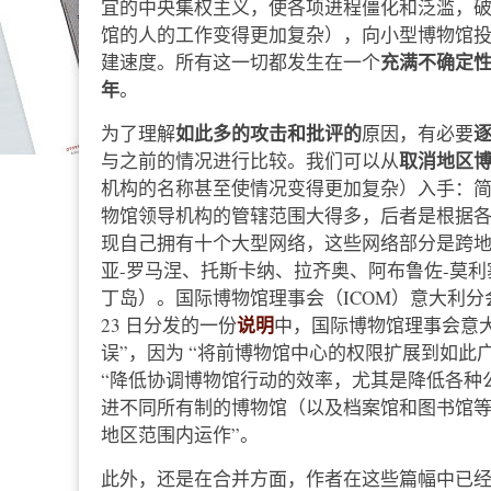
宜的中央集权主义，使各项进程僵化和泛滥，
馆的人的工作变得更加复杂），向小型博物馆
充满不确定
建速度。所有这一切都发生在一个
年
。
如此多的攻击和批评的
为了理解
原因，有必要
取消地区
与之前的情况进行比较。我们可以从
机构的名称甚至使情况变得更加复杂）入手：
物馆领导机构的管辖范围大得多，后者是根据
现自己拥有十个大型网络，这些网络部分是跨地
亚-罗马涅、托斯卡纳、拉齐奥、阿布鲁佐-莫
丁岛）。国际博物馆理事会（ICOM）意大利分
说明
23 日分发的一份
中，国际博物馆理事会意大
误”，因为 “将前博物馆中心的权限扩展到如此
“降低协调博物馆行动的效率，尤其是降低各种
进不同所有制的博物馆（以及档案馆和图书馆等
地区范围内运作”。
此外，还是在合并方面，作者在这些篇幅中已经