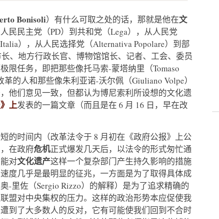
 Bonisoli
文
）有什么可取之处的话，那就是他在
人民民主党（PD）到共和党（Lega），从人民党
d’Italia），从人民选择党（Alternativa Popolare）到部
还有市长、地方行政长官、博物馆馆长、记者、工会、委员
限任务，即把那些像托马索-蒙塔纳里（Tomaso
革的人和那些像朱利亚诺-沃尔佩（Giuliano Volpe）
于，他们意见一致，但都认为博尼索利所设想的文化遗
报》上
发表的一篇文章（而且是在 6 月 16 日，早在改
短的时间内（改革法令于 8 月初在《政府公报》上公
危机
），在政府
正式爆发几天后，以法令的形式匆忙通
文化遗产
可能对
这样一个复杂部门产生持久影响的措施
的速度几乎是最明显的征兆，一方面是为了取得具体成
-里佐（Sergio Rizzo）的解释）是为了追求精确的
注联盟对中央集权的压力。这样的政治形势本应促使我
革遭到了大多数人的反对，它有可能使我们回到不合时