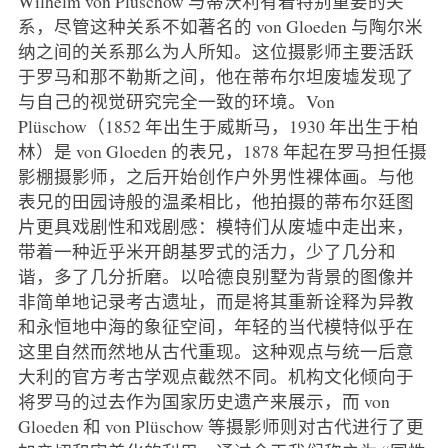
Wilhelm von Plüschow 与蒂沃利有着特别重要的关
系，尽管这种关系不如著名的 von Gloeden 与陶尔米
纳之间的关系那么为人所知。这位摄影师主要活跃
于罗马和那不勒斯之间，他在蒂布尔坦废墟发现了
与自己的视觉研究完全一致的环境。Von
Plüschow（1852 年出生于威斯马，1930 年出生于柏
林）是 von Gloeden 的表兄，1878 年起在罗马担任摄
影棚摄影师，之后开始创作户外男性裸体画。与他
表兄的田园诗般的温柔相比，他拍摄的蒂布尔廷图
片更具戏剧性和戏剧感：模特们从废墟中走出来，
带着一种近乎米开朗基罗式的活力，少了几分和
谐，多了几分折磨。以哈德良别墅为背景的图像并
非简单地记录考古遗址，而是将其重新诠释为异教
和永恒地中海的象征空间，年轻的当代模特似乎在
这里自然而然地从古代重现。这种观点与统一后意
大利的官方考古学观点截然不同。机构文化倾向于
将罗马的过去作为国家历史遗产来展示，而 von
Gloeden 和 von Plüschow 等摄影师则对古代进行了更