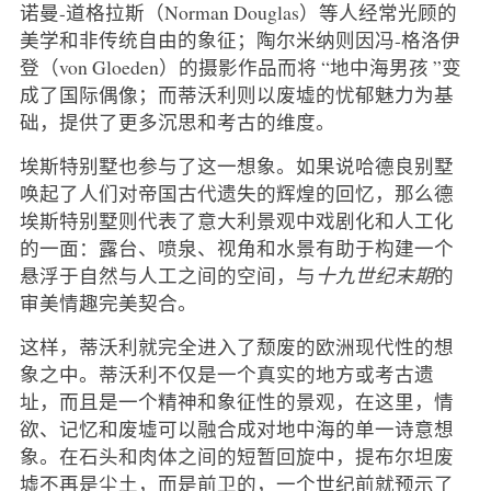
诺曼-道格拉斯（Norman Douglas）等人经常光顾的
美学和非传统自由的象征；陶尔米纳则因冯-格洛伊
登（von Gloeden）的摄影作品而将 “地中海男孩 ”变
成了国际偶像；而蒂沃利则以废墟的忧郁魅力为基
础，提供了更多沉思和考古的维度。
埃斯特别墅也参与了这一想象。如果说哈德良别墅
唤起了人们对帝国古代遗失的辉煌的回忆，那么德
埃斯特别墅则代表了意大利景观中戏剧化和人工化
的一面：露台、喷泉、视角和水景有助于构建一个
悬浮于自然与人工之间的空间，与
十九世纪末期
的
审美情趣完美契合。
这样，蒂沃利就完全进入了颓废的欧洲现代性的想
象之中。蒂沃利不仅是一个真实的地方或考古遗
址，而且是一个精神和象征性的景观，在这里，情
欲、记忆和废墟可以融合成对地中海的单一诗意想
象。在石头和肉体之间的短暂回旋中，提布尔坦废
墟不再是尘土，而是前卫的，一个世纪前就预示了