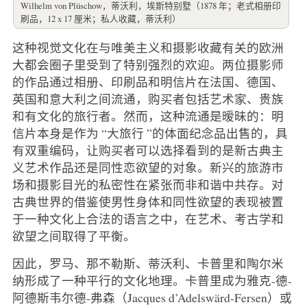
Wilhelm von Plüschow，蒂沃利，埃斯特别墅（1878 年；老式相册印
刷品，12 x 17 厘米；私人收藏，蒂沃利）
这种视觉文化在与唯美主义和摄影收藏有关的欧洲
大都会圈子里受到了特别强烈的欢迎。两位摄影师
的作品通过相册、印刷品和明信片在法国、德国、
英国和意大利之间流通，购买者包括艺术家、贵族
和有文化的旅行者。然而，这种流通是暧昧的：明
信片本身是作为 “大旅行 ”的体面纪念品出售的，具
有双重编码，让购买者可以选择看到的是新古典主
义艺术作品还是同性恋欲望的对象。新兴的旅游市
场和摄影目光的私密性在紧张而非和谐中共存。对
古典世界的借鉴使男性身体和同性欲望的表现被置
于一种文化上合法的语言之中，在艺术、考古学和
欲望之间取得了平衡。
因此，罗马、那不勒斯、蒂沃利、卡普里和陶尔米
纳形成了一种平行的文化地理。卡普里成为雅克-德-
阿德斯韦尔德-弗森（Jacques d’Adelswärd-Fersen）或