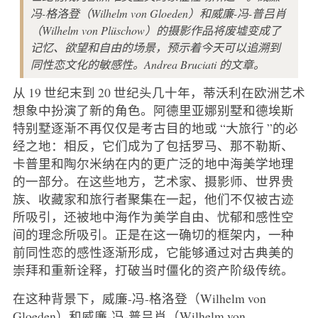
冯-格洛登（Wilhelm von Gloeden）和威廉-冯-普吕肖
（Wilhelm von Plüschow）的摄影作品将废墟变成了
记忆、欲望和自由的场景，预示着今天可以追溯到
同性恋文化的敏感性。Andrea Bruciati 的文章。
从 19 世纪末到 20 世纪头几十年，蒂沃利在欧洲艺术
想象中扮演了新的角色。阿德里亚娜别墅和德埃斯
特别墅逐渐不再仅仅是考古目的地或 “大旅行 ”的必
经之地：相反，它们成为了包括罗马、那不勒斯、
卡普里和陶尔米纳在内的更广泛的地中海美学地理
的一部分。在这些地方，艺术家、摄影师、世界贵
族、收藏家和旅行者聚集在一起，他们不仅被古迹
所吸引，还被地中海作为美学自由、忧郁和感性空
间的理念所吸引。正是在这一确切的框架内，一种
前同性恋的感性逐渐形成，它能够通过对古典美的
崇拜和重新诠释，打破当时僵化的资产阶级传统。
在这种背景下，威廉-冯-格洛登（Wilhelm von
Gloeden）和威廉-冯-普吕肖（Wilhelm von