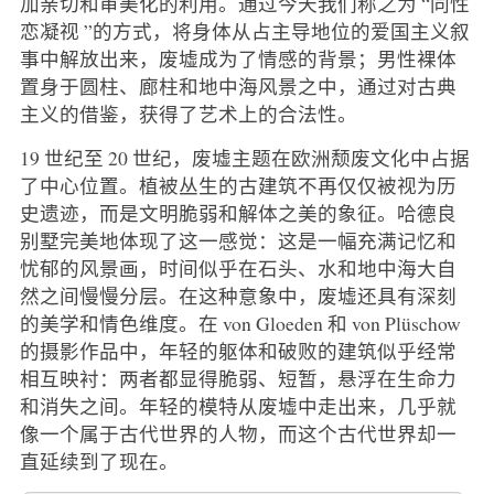
加亲切和审美化的利用。通过今天我们称之为 “同性
恋凝视 ”的方式，将身体从占主导地位的爱国主义叙
事中解放出来，废墟成为了情感的背景；男性裸体
置身于圆柱、廊柱和地中海风景之中，通过对古典
主义的借鉴，获得了艺术上的合法性。
19 世纪至 20 世纪，废墟主题在欧洲颓废文化中占据
了中心位置。植被丛生的古建筑不再仅仅被视为历
史遗迹，而是文明脆弱和解体之美的象征。哈德良
别墅完美地体现了这一感觉：这是一幅充满记忆和
忧郁的风景画，时间似乎在石头、水和地中海大自
然之间慢慢分层。在这种意象中，废墟还具有深刻
的美学和情色维度。在 von Gloeden 和 von Plüschow
的摄影作品中，年轻的躯体和破败的建筑似乎经常
相互映衬：两者都显得脆弱、短暂，悬浮在生命力
和消失之间。年轻的模特从废墟中走出来，几乎就
像一个属于古代世界的人物，而这个古代世界却一
直延续到了现在。