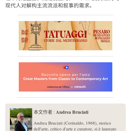
现代人对解构主流流派和叙事的需求。
Andrea Bruciati
本文作者 :
Andrea Bruciati (Corinaldo, 1968), storico
dell'arte, critico d'arte e curatore, si è laureato