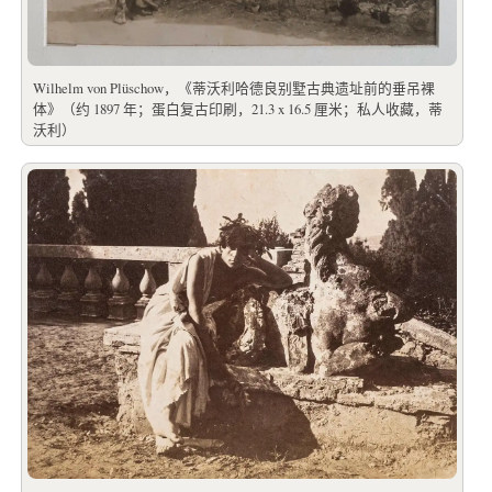
Wilhelm von Plüschow，《蒂沃利哈德良别墅古典遗址前的垂吊裸
体》（约 1897 年；蛋白复古印刷，21.3 x 16.5 厘米；私人收藏，蒂
沃利）