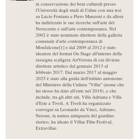
in conservazione dei beni culturali presso
l'Università degli studi di Udine con una tesi
su Lucio Fontana e Piero Manzoni e da allora
ha indirizzato le sue ricerche sull'arte del
Novecento e sull'arte contemporanea. Nel
2002 è stato nominato direttore della galleria
comunale d'arte contemporanea di
Monfalcone[1] e dal 2009 al 2012 è stato
ideatore del format On Stage all'interno della
rassegna scaligera ArtVerona di cui diviene
direttore artistico dal gennaio 2013 al
febbraio 2017. Dal marzo 2017 al maggio
2025 è stato alla guida dell'istituto autonomo
del Ministero della Cultura "Villæ" (nome che
lui stesso ha dato all'ente nel 2018), e che
include, tra gli altri siti, Villa Adriana e Villa
d'Este a Tivoli. A Tivoli ha organizzato
convegni su Leonardo da Vinci, Adriano,
Nerone, la natura antiquaria del giardino
storico, ha ideato il Villae Film Festival,
Extravillae.