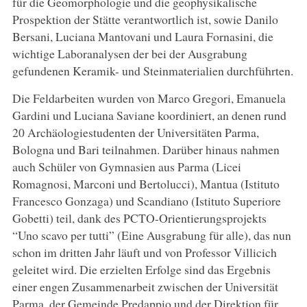
für die Geomorphologie und die geophysikalische
Prospektion der Stätte verantwortlich ist, sowie Danilo
Bersani, Luciana Mantovani und Laura Fornasini, die
wichtige Laboranalysen der bei der Ausgrabung
gefundenen Keramik- und Steinmaterialien durchführten.
Die Feldarbeiten wurden von Marco Gregori, Emanuela
Gardini und Luciana Saviane koordiniert, an denen rund
20 Archäologiestudenten der Universitäten Parma,
Bologna und Bari teilnahmen. Darüber hinaus nahmen
auch Schüler von Gymnasien aus Parma (Licei
Romagnosi, Marconi und Bertolucci), Mantua (Istituto
Francesco Gonzaga) und Scandiano (Istituto Superiore
Gobetti) teil, dank des PCTO-Orientierungsprojekts
“Uno scavo per tutti” (Eine Ausgrabung für alle), das nun
schon im dritten Jahr läuft und von Professor Villicich
geleitet wird. Die erzielten Erfolge sind das Ergebnis
einer engen Zusammenarbeit zwischen der Universität
Parma, der Gemeinde Predappio und der Direktion für