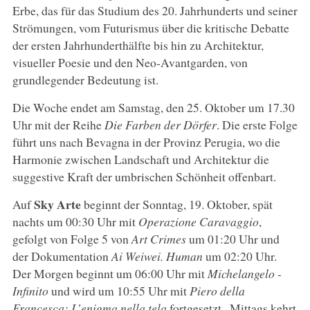
Erbe, das für das Studium des 20. Jahrhunderts und seiner
Strömungen, vom Futurismus über die kritische Debatte
der ersten Jahrhunderthälfte bis hin zu Architektur,
visueller Poesie und den Neo-Avantgarden, von
grundlegender Bedeutung ist.
Die Woche endet am Samstag, den 25. Oktober um 17.30
Uhr mit der Reihe
Die Farben der Dörfer
. Die erste Folge
führt uns nach Bevagna in der Provinz Perugia, wo die
Harmonie zwischen Landschaft und Architektur die
suggestive Kraft der umbrischen Schönheit offenbart.
Sky Arte
Auf
beginnt der Sonntag, 19. Oktober, spät
nachts um 00:30 Uhr mit
Operazione Caravaggio
,
gefolgt von Folge 5 von
Art Crimes
um 01:20 Uhr und
der Dokumentation
Ai Weiwei. Human
um 02:20 Uhr.
Der Morgen beginnt um 06:00 Uhr mit
Michelangelo -
Infinito
und wird um 10:55 Uhr mit
Piero della
Francesca: L’enigma nella tela
fortgesetzt
.
Mittags kehrt