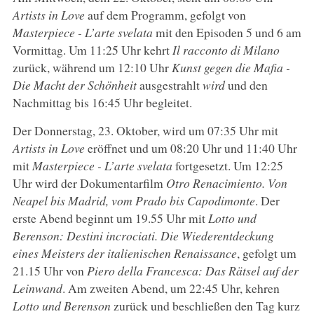
Artists in Love
auf dem Programm, gefolgt von
Masterpiece - L’arte svelata
mit den Episoden 5 und 6 am
Vormittag. Um 11:25 Uhr kehrt
Il racconto di Milano
zurück, während um 12:10 Uhr
Kunst gegen die Mafia -
Die Macht der Schönheit
ausgestrahlt
wird
und den
Nachmittag bis 16:45 Uhr begleitet.
Der Donnerstag, 23. Oktober, wird um 07:35 Uhr mit
Artists in Love
eröffnet und um 08:20 Uhr und 11:40 Uhr
mit
Masterpiece - L’arte svelata
fortgesetzt. Um 12:25
Uhr wird der Dokumentarfilm
Otro Renacimiento. Von
Neapel bis Madrid, vom Prado bis Capodimonte
. Der
erste Abend beginnt um 19.55 Uhr mit
Lotto und
Berenson: Destini incrociati. Die Wiederentdeckung
eines Meisters der italienischen Renaissance
, gefolgt um
21.15 Uhr von
Piero della Francesca: Das Rätsel auf der
Leinwand
. Am zweiten Abend, um 22:45 Uhr, kehren
Lotto und Berenson
zurück und beschließen den Tag kurz