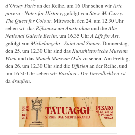
d’Orsay Paris
an der Reihe, um 16 Uhr sehen wir
Arte
povera - Notes for History
, gefolgt von
Steve McCurry:
The Quest for Colour
. Mittwoch, den 24. um 12.30 Uhr
sehen wir das
Rijksmuseum Amsterdam
und die
Alte
National Galerie Berlin
, um 16.35 Uhr
A Life for Art
,
gefolgt von
Michelangelo - Saint and Sinner
. Donnerstag,
den 25. um 12.30 Uhr sind das
Kunsthistorische Museum
Wien
und das
Munch Museum Oslo
zu sehen. Am Freitag,
den 26. um 12.30 Uhr sind die
Uffizien
an der Reihe, und
um 16.30 Uhr sehen wir
Basilico - Die Unendlichkeit ist
da
draußen
.