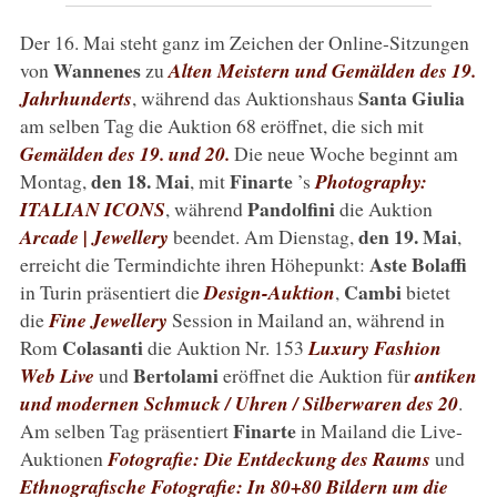
Der 16. Mai steht ganz im Zeichen der Online-Sitzungen
Wannenes
von
zu
Alten Meistern und Gemälden des 19.
Santa Giulia
Jahrhunderts
, während das Auktionshaus
am selben Tag die Auktion 68 eröffnet, die sich mit
Gemälden des 19. und 20.
Die neue Woche beginnt am
den 18. Mai
Finarte
Montag,
, mit
’s
Photography:
Pandolfini
ITALIAN ICONS
, während
die Auktion
den 19. Mai
Arcade | Jewellery
beendet. Am Dienstag,
,
Aste Bolaffi
erreicht die Termindichte ihren Höhepunkt:
Cambi
in Turin präsentiert die
Design-Auktion
,
bietet
die
Fine Jewellery
Session in Mailand an, während in
Colasanti
Rom
die Auktion Nr. 153
Luxury Fashion
Bertolami
Web Live
und
eröffnet die Auktion für
antiken
und modernen Schmuck / Uhren / Silberwaren des 20
.
Finarte
Am selben Tag präsentiert
in Mailand die Live-
Auktionen
Fotografie: Die Entdeckung des Raums
und
Ethnografische Fotografie: In 80+80 Bildern um die