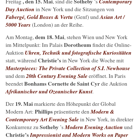
, den 15. Mai
Sotheby
Freitag
, sind die
’s
Contemporary
Day Auction
in New York und die Sitzungen von
Fabergé, Gold Boxes & Vertu
(Genf) und
Asian Art /
5000 Years
(London) an der Reihe.
dem 18. Mai
Am Montag,
, stehen Wien und New York
Dorotheum
im Mittelpunkt: Im Palais
findet die Online-
Auktion
Uhren, Technik und fotografische Kuriositäten
Christie’s
statt, während
in New York die Woche mit
Masterpieces: The Private Collection of S.I. Newhouse
und dem
20th Century Evening Sale
eröffnet. In Paris
Bonhams Cornette de Saint Cyr
beendet
die Auktion
Afrikanischer und Ozeanischer Kunst
.
19. Mai
Der
markierte den Höhepunkt der Global
Phillips
Modern Art:
präsentierte den
Modern &
Contemporary Art Evening Sale
in New York, in direkter
Sotheby
Konkurrenz zu
’s
Modern Evening Auction
und
Christie’s
Impressionist and Modern Works on Paper