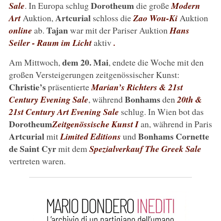
Dorotheum
Sale
. In Europa schlug
die große
Modern
Artcurial
Art
Auktion,
schloss die
Zao Wou-Ki
Auktion
Tajan
online
ab.
war mit der Pariser Auktion
Hans
Seiler - Raum im Licht
aktiv
.
dem 20. Mai
Am Mittwoch,
, endete die Woche mit den
großen Versteigerungen zeitgenössischer Kunst:
Christie’s
präsentierte
Marian’s Richters & 21st
Bonhams
Century Evening Sale
, während
den
20th &
21st Century Art Evening Sale
schlug. In Wien bot das
Dorotheum
Zeitgenössische Kunst I
an, während in Paris
Artcurial
Bonhams Cornette
mit
Limited Editions
und
de Saint Cyr
mit dem
Spezialverkauf The Greek Sale
vertreten waren.