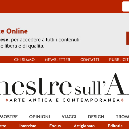
CHI SIAMO
NEWSLETTER
CONTATTI
PUBBLICIT
 MOSTRE
OPINIONI
VIAGGI
DESIGN
TROV
tre
Interviste
Focus
Artigianato
Editoria