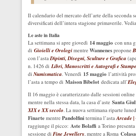
Il calendario del mercato dell’arte della seconda s
diversificati dell’intera stagione primaverile. Ved
Le aste in Italia
14 maggio
La settimana si apre giovedì
con una gi
Wannenes
di
Gioielli e Orologi
mentre
propone
B
con l’asta
Dipinti, Disegni, Sculture e Grafica
(ape
n. 1426 di
Libri, Manoscritti e Autografi e Stamp
15 maggio
di
Numismatica
. Venerdì
l’attività pr
Maison Bibelot
l’asta a tempo di
dedicata all’
Ele
Il 16 maggio è caratterizzato dalle sessioni online
Santa Giul
mentre nella stessa data, la casa d’aste
XIX e XX secolo
. La nuova settimana riparte lune
Finarte
Pandolfini
mentre
termina l’asta
Arcade | 
Aste Bolaffi
raggiunge il picco:
a Torino presenta 
Colasa
sessione di
Fine Jewellery
, mentre a Roma