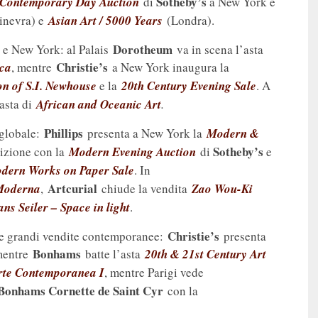
Sotheby’s
Contemporary Day Auction
di
a New York e
inevra) e
Asian Art / 5000 Years
(Londra).
Dorotheum
a e New York: al Palais
va in scena l’asta
Christie’s
ica
, mentre
a New York inaugura la
on of S.I. Newhouse
e la
20th Century Evening Sale
. A
asta di
African and Oceanic Art
.
Phillips
 globale:
presenta a New York la
Modern &
Sotheby’s
tizione con la
Modern Evening Auction
di
e
odern Works on Paper Sale
. In
Artcurial
Moderna
,
chiude la vendita
Zao Wou-Ki
ns Seiler – Space in light
.
Christie’s
le grandi vendite contemporanee:
presenta
Bonhams
mentre
batte l’asta
20th & 21st Century Art
rte Contemporanea I
, mentre Parigi vede
Bonhams Cornette de Saint Cyr
con la