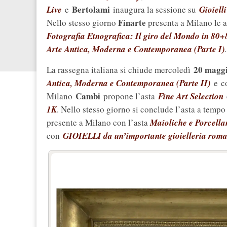
Bertolami
Live
e
inaugura la sessione su
Gioiell
Finarte
Nello stesso giorno
presenta a Milano le a
Fotografia Etnografica: Il giro del Mondo in 80+8
Arte Antica, Moderna e Contemporanea (Parte I)
.
20 magg
La rassegna italiana si chiude mercoledì
Antica, Moderna e Contemporanea (Parte II)
e c
Cambi
Milano
propone l’asta
Fine Art Selection
1K
. Nello stesso giorno si conclude l’asta a temp
presente a Milano con l’asta
Maioliche e Porcell
con
GIOIELLI da un’importante gioielleria roma