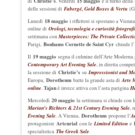
Christie’s
15 maggio
di
. Venerdì
è il turno della
delle sessioni di
Fabergé, Gold Boxes & Vertu
(G
18 maggio
Lunedì
i riflettori si spostano a Vienn
online di
Orologi, tecnologia e curiosità fotograf
settimana con
Masterpieces: The Private Collecti
Bonhams Cornette de Saint Cyr
Parigi,
chiude l’
19 maggio
Il
segna il culmine dell’Arte Moderna
Contemporary Art Evening Sale
, in diretta compe
Christie’s
la sessione di
su
Impressionist and M
Dorotheum
Europa,
batte la grande asta di
Arte 
Tajan
online
.
è invece attiva con l’asta parigina
Ha
20 maggio
Mercoledì
la settimana si chiude con 
Marian’s Richters & 21st Century Evening Sale
, 
Dorotheum
Evening Sale
. A Vienna,
propone l’
A
Artcurial
protagoniste
con le
Limited Edition
e
specialistica
The Greek Sale
.