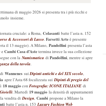
ettimana di maggio 2026 si presenta tra i più ricchi e
iamolo insieme.
Colasanti
ornata cruciale: a Roma,
batte l’asta n. 152
Farsetti Arte
orse & Accessori di Lusso
.
è presente
Pandolfini
rta il 13 maggio). A Milano,
presenta l’asta
Cambi Casa d’Aste
e
e
termina invece la sua collezione
Pandolfini
osegue con la
Numismatica
di
, mentre si apre
ganza della tavola
.
Wannenes
 di
sui
Dipinti antichi e del XIX secolo
,
ia
apre l’Asta 68 focalizzata sui
Dipinti di pregio del
18 maggio
dì
con
Fotografia: ICONE ITALIANE
di
19 maggio
Gioielli
. Martedì
la densità di appuntamenti
Cambi
la vendita di
Design
,
propone a Milano la
nti
batte l’asta n. 153
Luxury Fashion Web