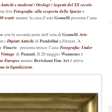
i Antichi e moderni / Orologi / Argenti del XX secolo
.
ste live
Fotografia: alla scoperta dello Spazio
e
Gonnelli
0 scatti
mentre la casa d’aste
presenta l’asta
io
Gonnelli
con la seconda parte dell’asta di
Arte
Pandolfini
on i
Dipinti Antichi
di
a Firenze. A
Finarte
e
presenta invece l’asta
Fotografia: Under
Pananti
Wannenes
o
Vintage
di
. Il 20 maggio
è
Bertolami Fine Art
ane Europee
mentre
è attiva
na in liquidazione
.