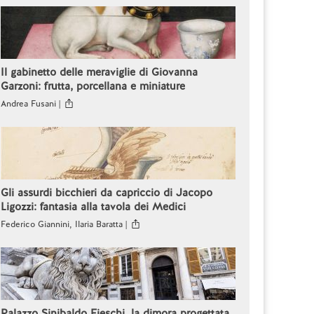
Il gabinetto delle meraviglie di Giovanna
Garzoni: frutta, porcellana e miniature
Andrea Fusani |
Gli assurdi bicchieri da capriccio di Jacopo
Ligozzi: fantasia alla tavola dei Medici
Federico Giannini, Ilaria Baratta |
Palazzo Sinibaldo Fieschi, la dimora progettata