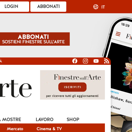
LOGIN
ABBONATI
IT
À
A MOSTRE
LAVORO
SHOP
Mercato
Cinema & TV