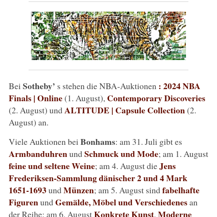
Sotheby’
: 2024 NBA
Bei
s stehen die NBA-Auktionen
Finals | Online
Contemporary Discoveries
(1. August),
ALTITUDE | Capsule Collection
(2. August) und
(2.
August) an.
Bonhams
Viele Auktionen bei
: am 31. Juli gibt es
Armbanduhren
Schmuck und Mode
und
; am 1. August
feine und seltene Weine
Jens
; am 4. August die
Frederiksen-Sammlung dänischer 2 und 4 Mark
1651-1693
Münzen
fabelhafte
und
; am 5. August sind
Figuren
Gemälde, Möbel und Verschiedenes
und
an
Konkrete Kunst
Moderne
der Reihe; am 6. August
,