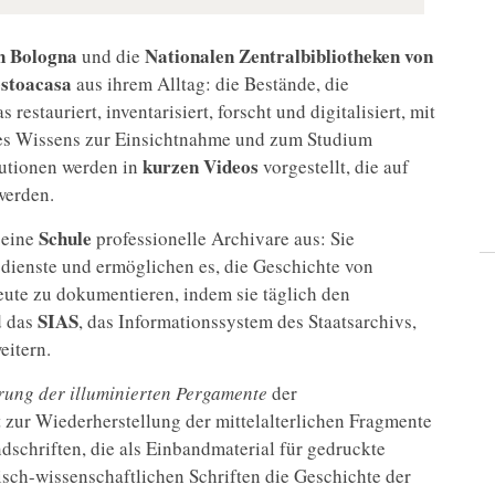
n Bologna
Nationalen Zentralbibliotheken von
und die
stoacasa
aus ihrem Alltag: die Bestände, die
estauriert, inventarisiert, forscht und digitalisiert, mit
es Wissens zur Einsichtnahme und zum Studium
kurzen Videos
tutionen werden in
vorgestellt, die auf
werden.
Schule
 eine
professionelle Archivare aus: Sie
dienste und ermöglichen es, die Geschichte von
eute zu dokumentieren, indem sie täglich den
SIAS
d das
, das Informationssystem des Staatsarchivs,
eitern.
rung der illuminierten Pergamente
der
 zur Wiederherstellung der mittelalterlichen Fragmente
ndschriften, die als Einbandmaterial für gedruckte
sch-wissenschaftlichen Schriften die Geschichte der