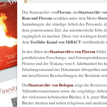
Florenz
Staatsarchiv vo
Das Staatsarchiv von
, das
Rom und Florenz
#iore
erzählen unter dem Motto
Sammlungen, die ständige Arbeit des Personals, das r
dem gemeinsamen Ziel, das unermessliche Erbe d
zugänglich zu machen. Diese vier wichtigen Insti
YouTube-Kanal von MiBACT
dem
veröffentlicht 
Staatsarchivs von Florenz
In den Sälen des
bildet
gewährleisten Forschungs- und Fotoreproduktions
Florenz und der Toskana vom 8. Jahrhundert bis h
Erhaltungszustand der Dokumente überprüfen un
mit detaillierten Beschreibungen der Bestände erw
Staatsarchiv von Bologna
Das
zeigt die
Restaurie
Vallombrosianerinnen sowie die sorgfältige Arbeit
der verlorenen hebräischen Bücher, d. h. jener Ha
Bücher dienten und neben religiösen und medizini