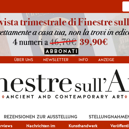
ÜBER UNS
NEWSLETTER
INFO
ANZEIGE
REZENSIONEN ZUR AUSSTELLUNG
STELLUNGNAHME
erviews
Nachrichten im
Kunsthandwerk
Veröffent