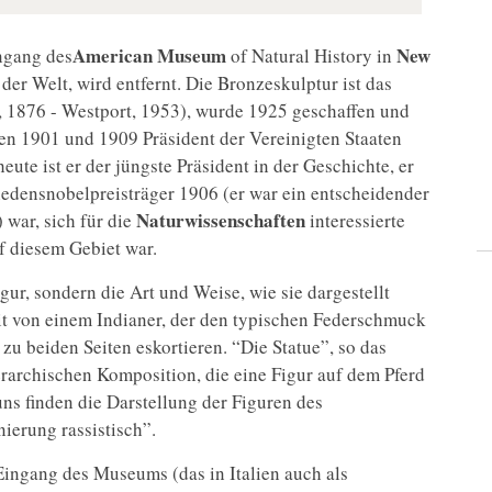
American Museum
New
ngang des
of Natural History in
er Welt, wird entfernt. Die Bronzeskulptur ist das
 1876 - Westport, 1953), wurde 1925 geschaffen und
en 1901 und 1909 Präsident der Vereinigten Staaten
heute ist er der jüngste Präsident in der Geschichte, er
iedensnobelpreisträger 1906 (er war ein entscheidender
Naturwissenschaften
 war, sich für die
interessierte
f diesem Gebiet war.
gur, sondern die Art und Weise, wie sie dargestellt
eit von einem Indianer, der den typischen Federschmuck
 zu beiden Seiten eskortieren. “Die Statue”, so das
erarchischen Komposition, die eine Figur auf dem Pferd
uns finden die Darstellung der Figuren des
ierung rassistisch”.
Eingang des Museums (das in Italien auch als