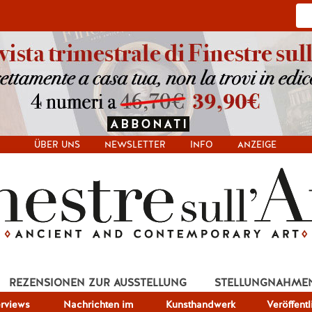
ÜBER UNS
NEWSLETTER
INFO
ANZEIGE
REZENSIONEN ZUR AUSSTELLUNG
STELLUNGNAHME
erviews
Nachrichten im
Kunsthandwerk
Veröffent