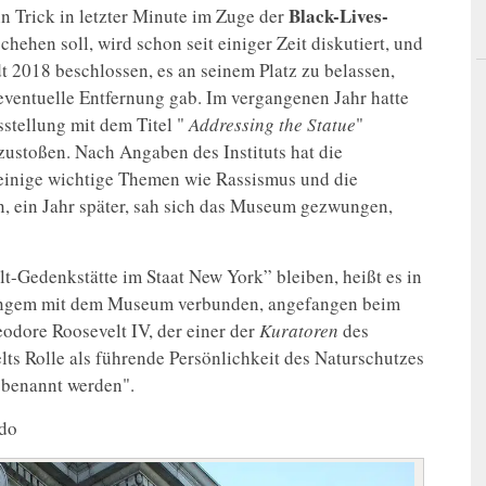
Black-Lives-
ein Trick in letzter Minute im Zuge der
ehen soll, wird schon seit einiger Zeit diskutiert, und
t 2018 beschlossen, es an seinem Platz zu belassen,
eventuelle Entfernung gab. Im vergangenen Jahr hatte
stellung mit dem Titel "
Addressing the Statue
"
zustoßen. Nach Angaben des Instituts hat die
r einige wichtige Themen wie Rassismus und die
n, ein Jahr später, sah sich das Museum gezwungen,
t-Gedenkstätte im Staat New York” bleiben, heißt es in
t langem mit dem Museum verbunden, angefangen beim
eodore Roosevelt IV, der einer der
Kuratoren
des
s Rolle als führende Persönlichkeit des Naturschutzes
 benannt werden".
ado