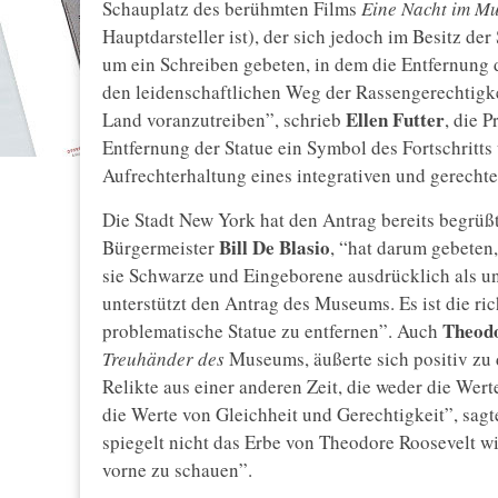
Schauplatz des berühmten Films
Eine Nacht im M
Hauptdarsteller ist), der sich jedoch im Besitz d
um ein Schreiben gebeten, in dem die Entfernung 
den leidenschaftlichen Weg der Rassengerechtigkei
Ellen Futter
Land voranzutreiben”, schrieb
, die 
Entfernung der Statue ein Symbol des Fortschritt
Aufrechterhaltung eines integrativen und gerechte
Die Stadt New York hat den Antrag bereits begrüß
Bill De Blasio
Bürgermeister
, “hat darum gebeten,
sie Schwarze und Eingeborene ausdrücklich als unt
unterstützt den Antrag des Museums. Es ist die ric
Theodo
problematische Statue zu entfernen”. Auch
Treuhänder des
Museums, äußerte sich positiv zu 
Relikte aus einer anderen Zeit, die weder die Wert
die Werte von Gleichheit und Gerechtigkeit”, sa
spiegelt nicht das Erbe von Theodore Roosevelt wid
vorne zu schauen”.