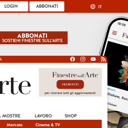
LOGIN
ABBONATI
IT
À
A MOSTRE
LAVORO
SHOP
Mercato
Cinema & TV