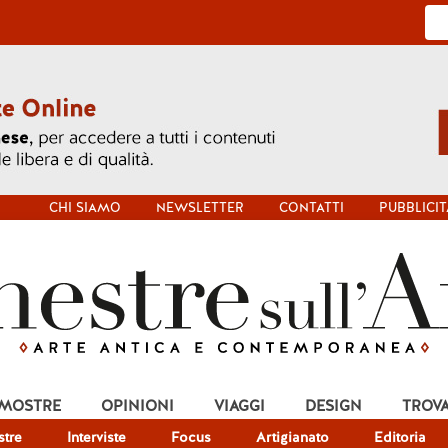
CHI SIAMO
NEWSLETTER
CONTATTI
PUBBLICIT
 MOSTRE
OPINIONI
VIAGGI
DESIGN
TROV
tre
Interviste
Focus
Artigianato
Editoria