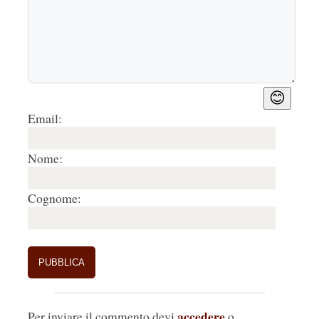
😊
Email:
Nome:
Cognome:
accedere
Per inviare il commento devi
o