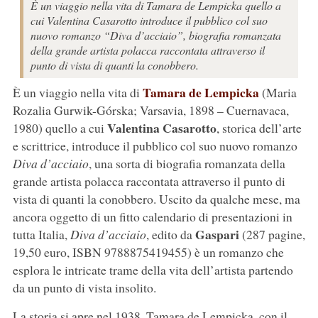
È un viaggio nella vita di Tamara de Lempicka quello a
cui Valentina Casarotto introduce il pubblico col suo
nuovo romanzo “Diva d’acciaio”, biografia romanzata
della grande artista polacca raccontata attraverso il
punto di vista di quanti la conobbero.
Tamara de Lempicka
È un viaggio nella vita di
(Maria
Rozalia Gurwik-Górska; Varsavia, 1898 – Cuernavaca,
Valentina Casarotto
1980) quello a cui
, storica dell’arte
e scrittrice, introduce il pubblico col suo nuovo romanzo
Diva d’acciaio
, una sorta di biografia romanzata della
grande artista polacca raccontata attraverso il punto di
vista di quanti la conobbero. Uscito da qualche mese, ma
ancora oggetto di un fitto calendario di presentazioni in
Gaspari
tutta Italia,
Diva d’acciaio
,
edito da
(287 pagine,
19,50 euro, ISBN 9788875419455) è un romanzo che
esplora le intricate trame della vita dell’artista partendo
da un punto di vista insolito.
La storia si apre nel 1938. Tamara de Lempicka, con il