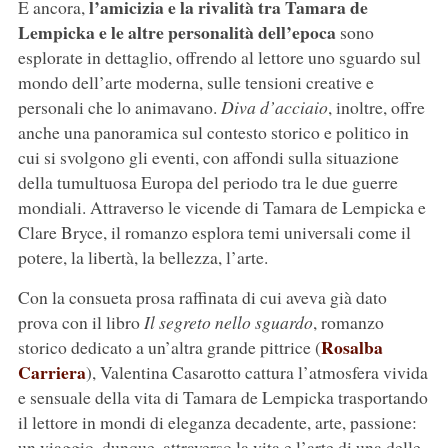
l’amicizia e la rivalità tra Tamara de
E ancora,
Lempicka e le altre personalità dell’epoca
sono
esplorate in dettaglio, offrendo al lettore uno sguardo sul
mondo dell’arte moderna, sulle tensioni creative e
personali che lo animavano.
Diva d’acciaio
, inoltre, offre
anche una panoramica sul contesto storico e politico in
cui si svolgono gli eventi, con affondi sulla situazione
della tumultuosa Europa del periodo tra le due guerre
mondiali. Attraverso le vicende di Tamara de Lempicka e
Clare Bryce, il romanzo esplora temi universali come il
potere, la libertà, la bellezza, l’arte.
Con la consueta prosa raffinata di cui aveva già dato
prova con il libro
Il segreto nello sguardo
, romanzo
Rosalba
storico dedicato a un’altra grande pittrice (
Carriera
), Valentina Casarotto cattura l’atmosfera vivida
e sensuale della vita di Tamara de Lempicka trasportando
il lettore in mondi di eleganza decadente, arte, passione:
un viaggio, dunque, attraverso la vita e l’arte di una delle